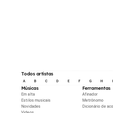
Todos artistas
A
B
C
D
E
F
G
H
Músicas
Ferramentas
Em alta
Afinador
Estilos musicais
Metrônomo
Novidades
Dicionário de ac
Videos