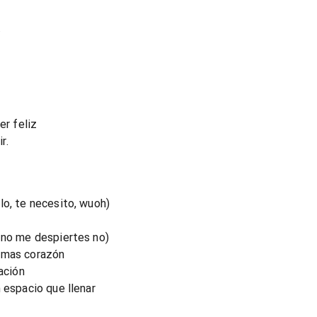
.
er feliz
r.
lo, te necesito, wuoh)
 no me despiertes no)
umas corazón
ación
 espacio que llenar