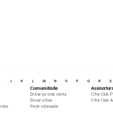
I
J
K
L
M
N
O
P
Q
R
S
Comunidade
Assinatur
Entrar ou criar conta
Cifra Club 
Enviar cifras
Cifra Club 
ordes
Pedir videoaula