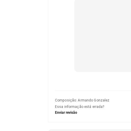
Composição
:
Armando Gonzalez
Essa informação está errada?
Enviar revisão