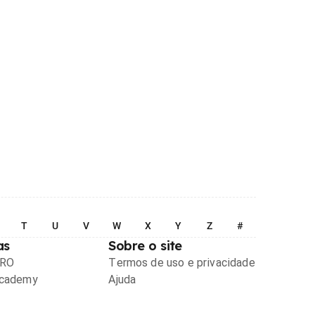
T
U
V
W
X
Y
Z
#
as
Sobre o site
PRO
Termos de uso e privacidade
Academy
Ajuda