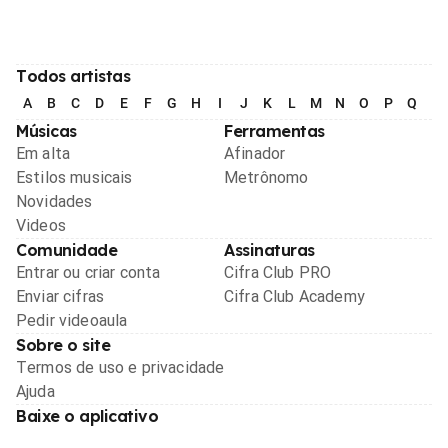
Todos artistas
A
B
C
D
E
F
G
H
I
J
K
L
M
N
O
P
Q
R
Músicas
Ferramentas
Em alta
Afinador
Estilos musicais
Metrônomo
Novidades
Videos
Comunidade
Assinaturas
Entrar ou criar conta
Cifra Club PRO
Enviar cifras
Cifra Club Academy
Pedir videoaula
Sobre o site
Termos de uso e privacidade
Ajuda
Baixe o aplicativo