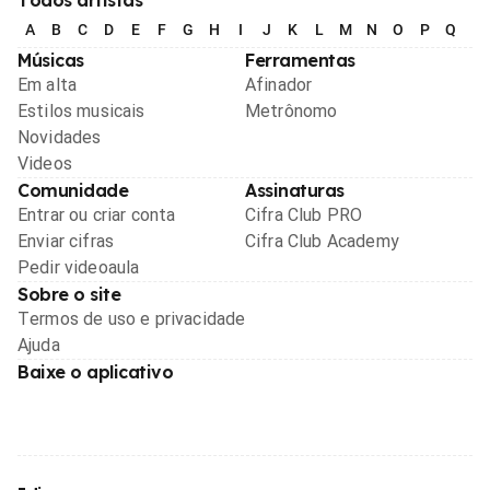
A
B
C
D
E
F
G
H
I
J
K
L
M
N
O
P
Q
R
Músicas
Ferramentas
Em alta
Afinador
Estilos musicais
Metrônomo
Novidades
Videos
Comunidade
Assinaturas
Entrar ou criar conta
Cifra Club PRO
Enviar cifras
Cifra Club Academy
Pedir videoaula
Sobre o site
Termos de uso e privacidade
Ajuda
Baixe o aplicativo