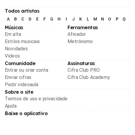
Todos artistas
A
B
C
D
E
F
G
H
I
J
K
L
M
N
O
P
Q
R
Músicas
Ferramentas
Em alta
Afinador
Estilos musicais
Metrônomo
Novidades
Videos
Comunidade
Assinaturas
Entrar ou criar conta
Cifra Club PRO
Enviar cifras
Cifra Club Academy
Pedir videoaula
Sobre o site
Termos de uso e privacidade
Ajuda
Baixe o aplicativo