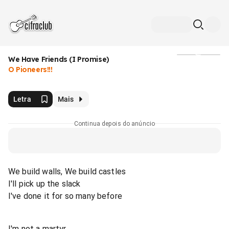
We Have Friends (I Promise)
Mídia
O Pioneers!!!
Letra
Mais
Continua depois do anúncio
We build walls, We build castles
I'll pick up the slack
I've done it for so many before
I'm not a martyr