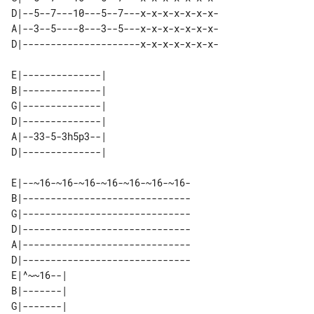
D|--5--7---10---5--7---x-x-x-x-x-x-x-

A|--3--5----8---3--5---x-x-x-x-x-x-x-

E|--------------|   

B|--------------|   

G|--------------|   

D|--------------|   

A|--33-5-3h5p3--|   

E|--~16-~16-~16-~16-~16-~16-~16-

B|------------------------------

G|------------------------------

D|------------------------------

A|------------------------------

D|------------------------------

E|^~~16--|   

B|-------|   

G|-------|   
