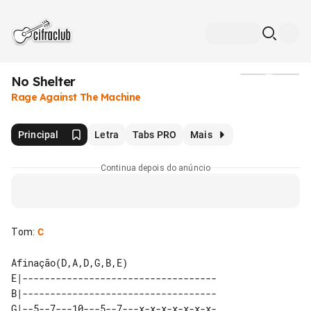
No Shelter
Mídia
Rage Against The Machine
Principal
Letra
Tabs PRO
Mais
Continua depois do anúncio
Tom
:
C
E|-----------------------------------

B|-----------------------------------

G|--5--7---10---5--7---x-x-x-x-x-x-x-
