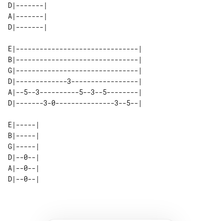
D|-------|   

A|-------|   

E|-------------------------------| 

B|-------------------------------| 

G|-------------------------------| 

D|-------------3-----------------| 

A|--5--3----------5--3--5--------| 

E|-----| 

B|-----| 

G|-----| 

D|--0--| 

A|--0--| 
