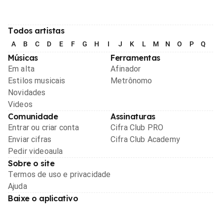
Todos artistas
A
B
C
D
E
F
G
H
I
J
K
L
M
N
O
P
Q
R
Músicas
Ferramentas
Em alta
Afinador
Estilos musicais
Metrônomo
Novidades
Videos
Comunidade
Assinaturas
Entrar ou criar conta
Cifra Club PRO
Enviar cifras
Cifra Club Academy
Pedir videoaula
Sobre o site
Termos de uso e privacidade
Ajuda
Baixe o aplicativo