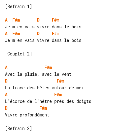
[Refrain 1]

A
F#m
D
F#m
A
F#m
D
F#m
Je m'en vais vivre dans le bois

[Couplet 2]

A
F#m
D
F#m
A
F#m
D
F#m
Vivre profondément

[Refrain 2]
