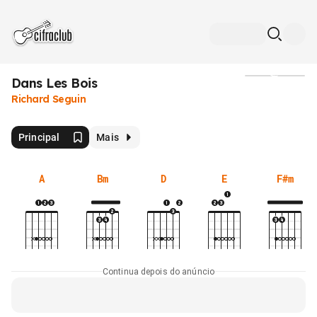
Dans Les Bois
Mídia
Richard Seguin
Principal
Mais
A
Bm
D
E
F#m
Continua depois do anúncio