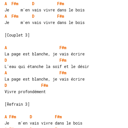
A
F#m
D
F#m
A
F#m
D
F#m
Je     m'en vais vivre dans le bois

[Couplet 3]

A
F#m
D
F#m
A
F#m
D
F#m
Vivre profondément

[Refrain 3]

A
F#m
D
F#m