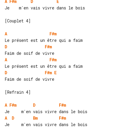
A
F#m
D
E
Je    m'en vais vivre dans le bois

[Couplet 4]

A
F#m
D
F#m
A
F#m
D
F#m
E
Faim de soif de vivre

[Refrain 4]

A
F#m
D
F#m
A
D
Bm
F#m
Je     m'en vais vivre dans le bois
