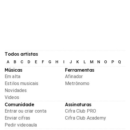
Todos artistas
A
B
C
D
E
F
G
H
I
J
K
L
M
N
O
P
Q
R
Músicas
Ferramentas
Em alta
Afinador
Estilos musicais
Metrônomo
Novidades
Videos
Comunidade
Assinaturas
Entrar ou criar conta
Cifra Club PRO
Enviar cifras
Cifra Club Academy
Pedir videoaula