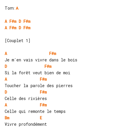
Tom
:
A
A
F#m
D
F#m
A
F#m
D
F#m
[Couplet 1]

A
F#m
D
F#m
A
F#m
D
F#m
A
F#m
Bm
E
Vivre profondément
