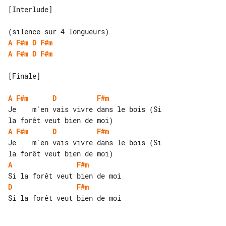
[Interlude]

A
F#m
D
F#m
A
F#m
D
F#m
[Finale]

A
F#m
D
F#m
Je    m'en vais vivre dans le bois (Si 

A
F#m
D
F#m
Je    m'en vais vivre dans le bois (Si 

A
F#m
D
F#m