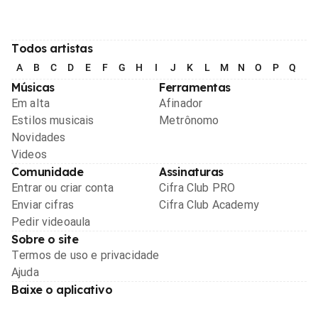
Todos artistas
A
B
C
D
E
F
G
H
I
J
K
L
M
N
O
P
Q
R
Músicas
Ferramentas
Em alta
Afinador
Estilos musicais
Metrônomo
Novidades
Videos
Comunidade
Assinaturas
Entrar ou criar conta
Cifra Club PRO
Enviar cifras
Cifra Club Academy
Pedir videoaula
Sobre o site
Termos de uso e privacidade
Ajuda
Baixe o aplicativo