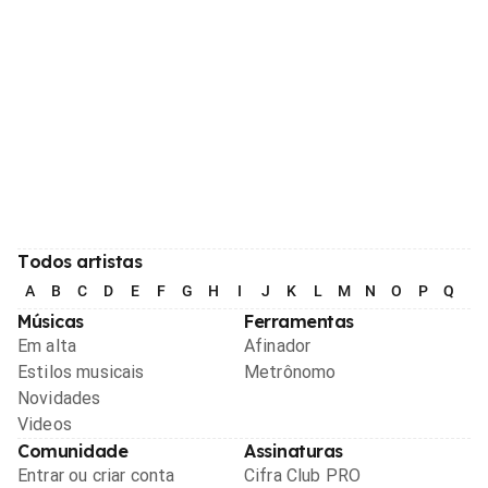
Todos artistas
A
B
C
D
E
F
G
H
I
J
K
L
M
N
O
P
Q
R
Músicas
Ferramentas
Em alta
Afinador
Estilos musicais
Metrônomo
Novidades
Videos
Comunidade
Assinaturas
Entrar ou criar conta
Cifra Club PRO