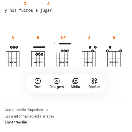
G
A
y nos fuimos a jugar

A
B
C#
D
G
4
Tom
Rolagem
Mídia
Opções
Composição
:
Superheroes
Essa informação está errada?
Enviar revisão