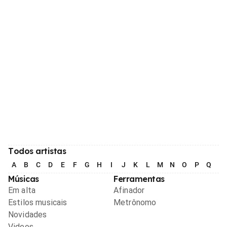
Todos artistas
A
B
C
D
E
F
G
H
I
J
K
L
M
N
O
P
Q
R
Músicas
Ferramentas
Em alta
Afinador
Estilos musicais
Metrônomo
Novidades
Videos