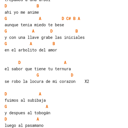
D
B
G
A
D
C#
B
A
G
A
D
B
G
A
B
en el arbolito del amor

D
A
G
D
se robo la locura de mi corazon    X2

D
A
G
A
D
A