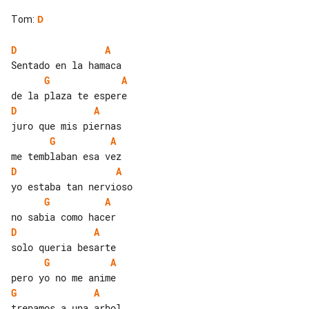
Tom
:
D
D
A
G
A
D
A
G
A
D
A
G
A
D
A
G
A
G
A