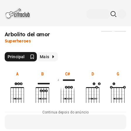
Arbolito del amor
Mídia
Superheroes
Principal
Mais
A
B
C#
D
G
4
Continua depois do anúncio