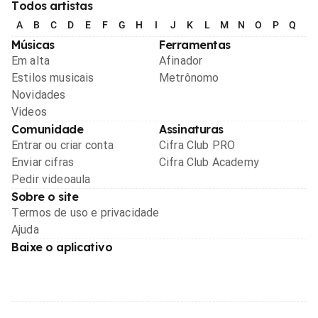
Todos artistas
A
B
C
D
E
F
G
H
I
J
K
L
M
N
O
P
Q
R
Músicas
Ferramentas
Em alta
Afinador
Estilos musicais
Metrônomo
Novidades
Videos
Comunidade
Assinaturas
Entrar ou criar conta
Cifra Club PRO
Enviar cifras
Cifra Club Academy
Pedir videoaula
Sobre o site
Termos de uso e privacidade
Ajuda
Baixe o aplicativo