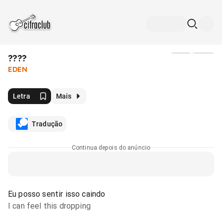
????
Mídia
EDEN
Letra
Mais
Tradução
Continua depois do anúncio
Eu posso sentir isso caindo
I can feel this dropping