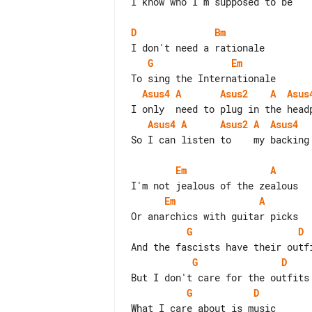
I know who I'm supposed to be

D
Bm
G
Em
Asus4
A
Asus2
A
Asus
Asus4
A
Asus2
A
Asus4
So I can listen to    my backing 
Em
A
Em
A
G
D
G
D
G
D