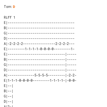
Tom
:
D
Riff 1

E|-----------------------------------

B|-----------------------------------

G|-----------------------------------

D|-----------------------------------

A|-2-2-2-2-----------------2-2-2-2---

E|---------1-1-1-1-0-0-0-0---------1-

E|------------------------------|-----

B|------------------------------|-----

G|------------------------------|-----

D|------------------------------|-----

A|--------------5-5-5-5---------|-2-2-

E|1-1-1-0-0-0-0---------1-1-1-1-|-0-0-

E|--| 

B|--| 

G|--| 

D|--| 

A|2-| 
