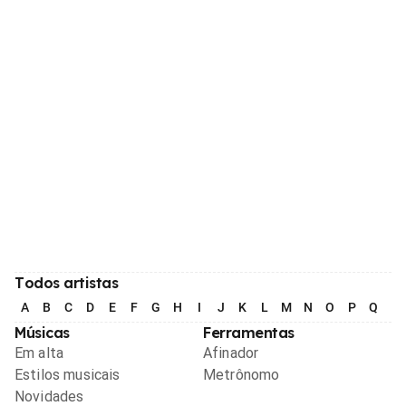
Todos artistas
A
B
C
D
E
F
G
H
I
J
K
L
M
N
O
P
Q
R
Músicas
Ferramentas
Em alta
Afinador
Estilos musicais
Metrônomo
Novidades