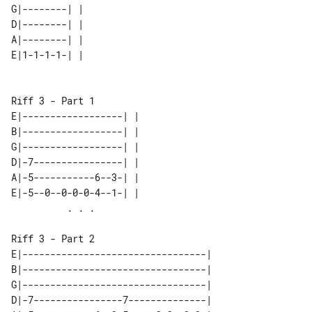
G|--------| | 

D|--------| | 

A|--------| | 

E|1-1-1-1-| | 

Riff 3 - Part 1

E|------------------| | 

B|------------------| | 

G|------------------| | 

D|-7----------------| | 

A|-5-----------6--3-| | 

E|-5--0--0-0-0-4--1-| | 

Riff 3 - Part 2

E|---------------------------------| 

B|---------------------------------| 

G|---------------------------------| 

D|-7----------------7--------------| 
