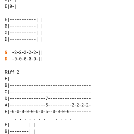
E|-----------| | 

B|-----------| | 

G|-----------| | 

G
D
  -0-0-0-0-0-||

Riff 2

E|----------------------------------

B|----------------------------------

G|----------------------------------

D|---------------7------------------

A|---------------5----------2-2-2-2-

E|-0-0-0-0-0-0-0-5--0-0-0-0---------

    . . . . . . .    . . . .        

E|--------| | 

B|--------| | 
