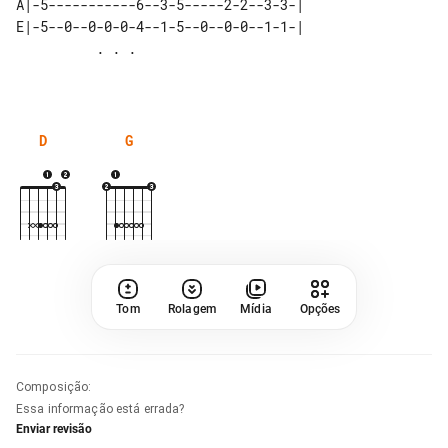
A|-5-----------6--3-5-----2-2--3-3-| 

E|-5--0--0-0-0-4--1-5--0--0-0--1-1-| 

D
G
Tom
Rolagem
Mídia
Opções
Composição
:
Essa informação está errada?
Enviar revisão