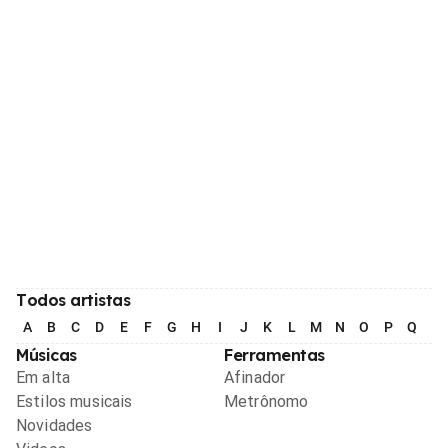
Todos artistas
A
B
C
D
E
F
G
H
I
J
K
L
M
N
O
P
Q
R
Músicas
Ferramentas
Em alta
Afinador
Estilos musicais
Metrônomo
Novidades