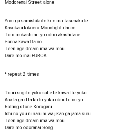
Modorenai Street alone
Yoru ga samishikute koe mo tasenakute
Kasukani kikoeru Moonlight dance
Tooi mukashi no yo odori akashitane
Sonna kawatta no
Teen age dream ima wa mou
Dare mo inai FUROA
* repeat 2 times
Toori sugite yuku subete kawatte yuku
Anata ga itta koto yoku oboete iru yo
Rolling stone Korogaru
Ishi no you ni naru ni wa jikan ga jama suru
Teen age dream ima wa mou
Dare mo odoranai Song