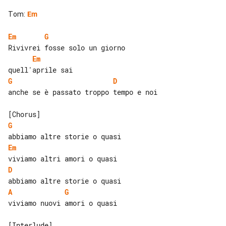
Tom
:
Em
Em
G
Em
G
D
anche se è passato troppo tempo e noi

G
Em
D
A
G
viviamo nuovi amori o quasi

[Interlude]
