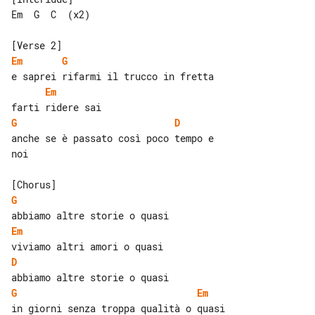
Em  G  C  (x2)

Em
G
Em
G
D
anche se è passato così poco tempo e 

noi

G
Em
D
G
Em
in giorni senza troppa qualità o quasi
