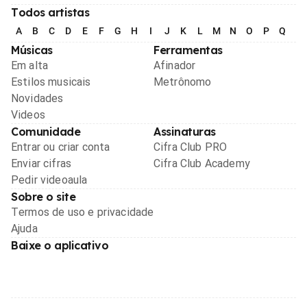
Todos artistas
A
B
C
D
E
F
G
H
I
J
K
L
M
N
O
P
Q
R
Músicas
Ferramentas
Em alta
Afinador
Estilos musicais
Metrônomo
Novidades
Videos
Comunidade
Assinaturas
Entrar ou criar conta
Cifra Club PRO
Enviar cifras
Cifra Club Academy
Pedir videoaula
Sobre o site
Termos de uso e privacidade
Ajuda
Baixe o aplicativo