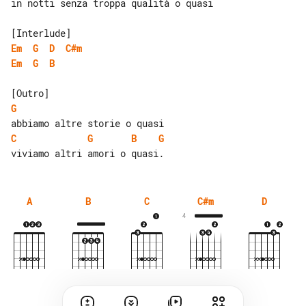
in notti senza troppa qualità o quasi

Em
G
D
C#m
Em
G
B
G
C
G
B
G
A
B
C
C#m
D
4