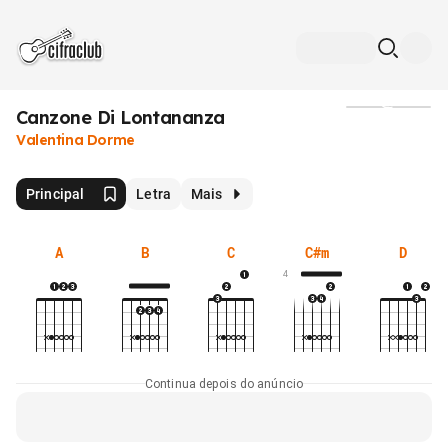
Canzone Di Lontananza
Mídia
Valentina Dorme
Principal
Letra
Mais
A
B
C
C#m
D
4
Continua depois do anúncio