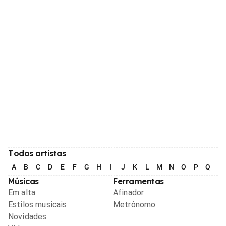
Todos artistas
A
B
C
D
E
F
G
H
I
J
K
L
M
N
O
P
Q
R
Músicas
Ferramentas
Em alta
Afinador
Estilos musicais
Metrônomo
Novidades