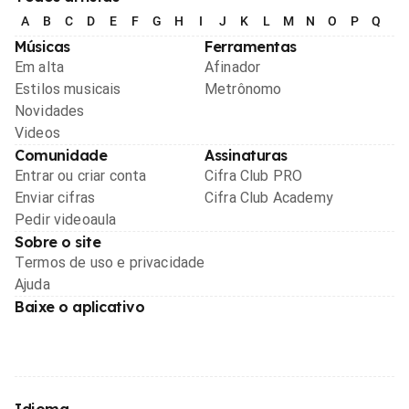
A
B
C
D
E
F
G
H
I
J
K
L
M
N
O
P
Q
R
Músicas
Ferramentas
Em alta
Afinador
Estilos musicais
Metrônomo
Novidades
Videos
Comunidade
Assinaturas
Entrar ou criar conta
Cifra Club PRO
Enviar cifras
Cifra Club Academy
Pedir videoaula
Sobre o site
Termos de uso e privacidade
Ajuda
Baixe o aplicativo
Idioma