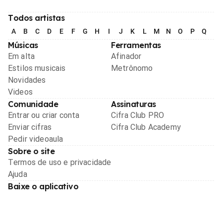
Todos artistas
A
B
C
D
E
F
G
H
I
J
K
L
M
N
O
P
Q
R
Músicas
Ferramentas
Em alta
Afinador
Estilos musicais
Metrônomo
Novidades
Videos
Comunidade
Assinaturas
Entrar ou criar conta
Cifra Club PRO
Enviar cifras
Cifra Club Academy
Pedir videoaula
Sobre o site
Termos de uso e privacidade
Ajuda
Baixe o aplicativo