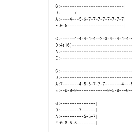
G:---------------------------|

D:------7--------------------|

A:----4---5-6-7-7-7-7-7-7-7-7|

E:0-5------------------------|

G:------4-4-4-4-4--2-3-4--4-4-4-4
D:4(16)--------------------------
A:-------------------------------
E:-------------------------------
G:-------------------------------
D:-------------------------------
A:7-------4-5-6-7-7-7-------4---5
E:--0-0-0-------------0-5-0---0--
G:---------------|

D:--------7------|

A:----------5-6-7|

E:0-0-5-5--------|
