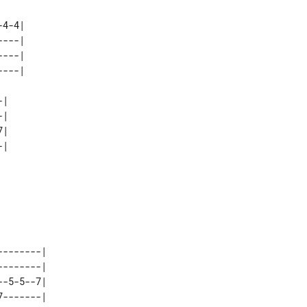
4-4|

---|

---|

---|

|

|

|

|

-------|

-------|

-5-5--7|

-------|
