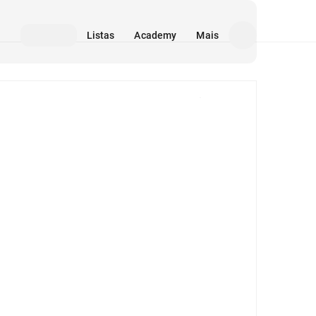
Listas
Academy
Mais
Mídia