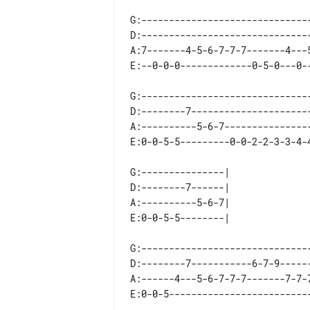
G:-------------------------------
D:-------------------------------
A:7-------4-5-6-7-7-7-------4---5
E:--0-0-0-------------0-5-0---0--
G:-------------------------------
D:--------7----------------------
A:----------5-6-7----------------
E:0-0-5-5---------0-0-2-2-3-3-4-4
G:---------------|

D:--------7------|

A:----------5-6-7|

E:0-0-5-5--------|

G:-------------------------------
D:--------7-----------6-7-9------
A:------4---5-6-7-7-7-------7-7-7
E:0-0-5--------------------------