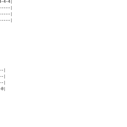
-4-4|

----|

----|

----|

-|

-|

-|

0|
