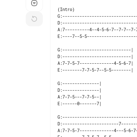
(Intro)

G:-------------------------------
D:-------------------------------
A:7----------4--4-5-6-7--7-7--7-7
E:----7--5-5---------------------
G:----------------------------|

D:----------------------------|

A:7-7-5-7--------------4-5-6-7|

E:--------7-7-5-7--5-5--------|

G:---------------|

D:---------------|

A:7-7-5---7-7-5--|

E:------0-------7|

G:-------------------------------
D:-----------------------7-------
A:7-7-5-7--------------4---5-6-7-