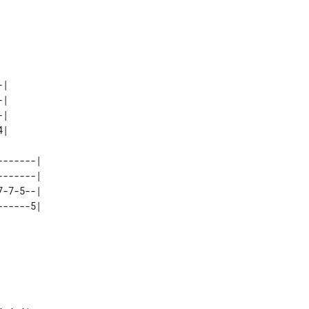
|

|

|

|

------|

------|

-7-5--|

-----5|
