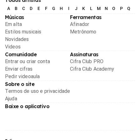
A
B
C
D
E
F
G
H
I
J
K
L
M
N
O
P
Q
R
Músicas
Ferramentas
Em alta
Afinador
Estilos musicais
Metrônomo
Novidades
Videos
Comunidade
Assinaturas
Entrar ou criar conta
Cifra Club PRO
Enviar cifras
Cifra Club Academy
Pedir videoaula
Sobre o site
Termos de uso e privacidade
Ajuda
Baixe o aplicativo