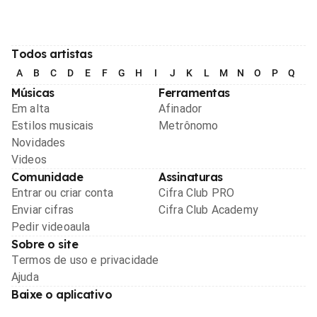
Todos artistas
A
B
C
D
E
F
G
H
I
J
K
L
M
N
O
P
Q
R
Músicas
Ferramentas
Em alta
Afinador
Estilos musicais
Metrônomo
Novidades
Videos
Comunidade
Assinaturas
Entrar ou criar conta
Cifra Club PRO
Enviar cifras
Cifra Club Academy
Pedir videoaula
Sobre o site
Termos de uso e privacidade
Ajuda
Baixe o aplicativo