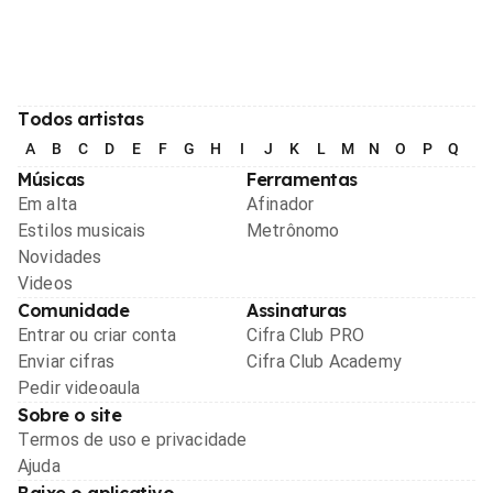
Todos artistas
A
B
C
D
E
F
G
H
I
J
K
L
M
N
O
P
Q
R
Músicas
Ferramentas
Em alta
Afinador
Estilos musicais
Metrônomo
Novidades
Videos
Comunidade
Assinaturas
Entrar ou criar conta
Cifra Club PRO
Enviar cifras
Cifra Club Academy
Pedir videoaula
Sobre o site
Termos de uso e privacidade
Ajuda
Baixe o aplicativo