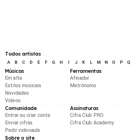
Todos artistas
A
B
C
D
E
F
G
H
I
J
K
L
M
N
O
P
Q
R
Músicas
Ferramentas
Em alta
Afinador
Estilos musicais
Metrônomo
Novidades
Videos
Comunidade
Assinaturas
Entrar ou criar conta
Cifra Club PRO
Enviar cifras
Cifra Club Academy
Pedir videoaula
Sobre o site