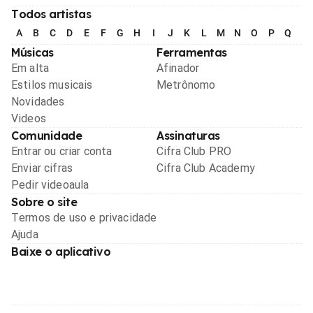
Todos artistas
A
B
C
D
E
F
G
H
I
J
K
L
M
N
O
P
Q
R
Músicas
Ferramentas
Em alta
Afinador
Estilos musicais
Metrônomo
Novidades
Videos
Comunidade
Assinaturas
Entrar ou criar conta
Cifra Club PRO
Enviar cifras
Cifra Club Academy
Pedir videoaula
Sobre o site
Termos de uso e privacidade
Ajuda
Baixe o aplicativo