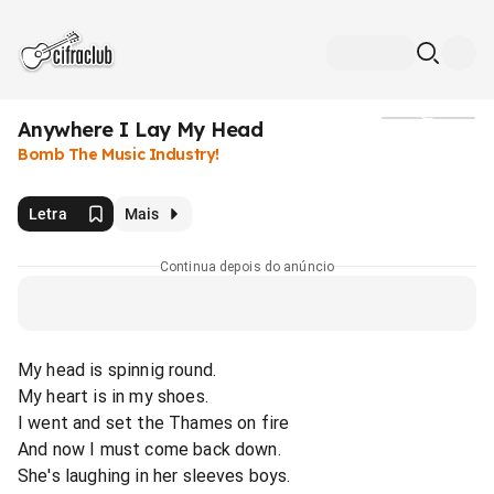
Anywhere I Lay My Head
Mídia
Bomb The Music Industry!
Letra
Mais
Continua depois do anúncio
My head is spinnig round.
My heart is in my shoes.
I went and set the Thames on fire
And now I must come back down.
She's laughing in her sleeves boys.