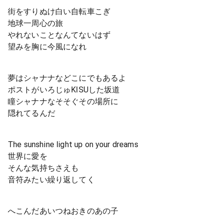
街をすりぬけ白い自転車こぎ
地球一周心の旅
やれないことなんてないはず
望みを胸に今風になれ
夢はシャナナなどこにでもあるよ
ポストがいろじゅKISUした坂道
瞳シャナナなそそぐその場所に
隠れてるんだ
The sunshine light up on your dreams
世界に愛を
そんな気持ちさえも
音符みたい繰り返してく
へこんだあいつねおきのあの子