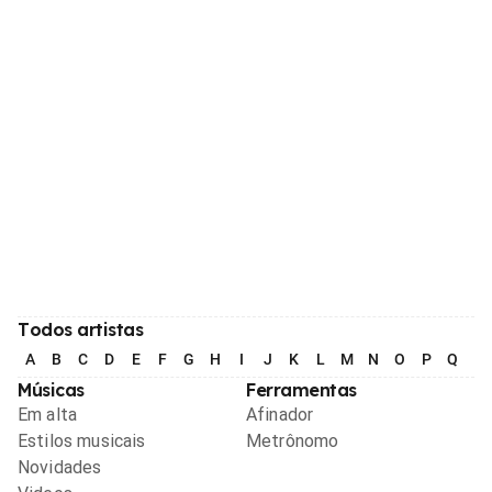
Todos artistas
A
B
C
D
E
F
G
H
I
J
K
L
M
N
O
P
Q
R
Músicas
Ferramentas
Em alta
Afinador
Estilos musicais
Metrônomo
Novidades