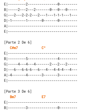
E|---------2---------------0---------

B|-----2---2---2-------0---0---0-----

G|---2---2-2-2---2---1---1-1-1---1---

D|-1-------1-------0-------0---------

A|-----------------------------------

C#m7
Cº
E|-----------------------------------

B|---------5---------------4---------

G|-----4---4---4-------2---2---2-----

D|---6---6-6-6---6---4---4-4-4---4---

A|-4-------4-------3-------3---------

Bm7
E7
E|-----------------------------------

B|---------3---------------0---------
