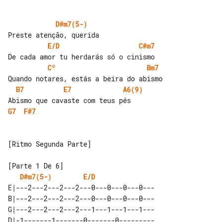
D#m7(5-)
E/D
C#m7
Cº
Bm7
B7
E7
A6(9)
G7
F#7
[Ritmo Segunda Parte]

D#m7(5-)
E/D
E|---2---2---2---2---0---0---0---0---

B|---2---2---2---2---0---0---0---0---

G|---2---2---2---2---1---1---1---1---

D|-1-------1-------0-------0---------
