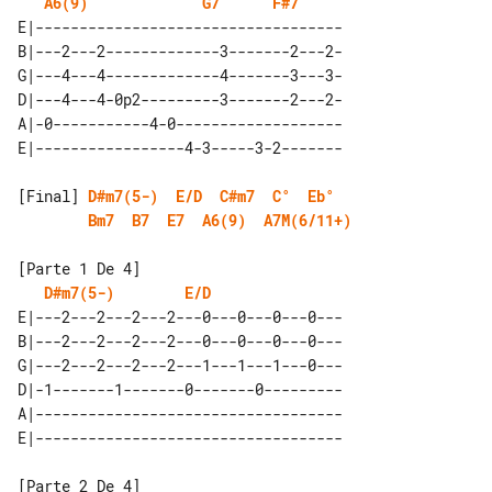
A6(9)
G7
F#7
E|-----------------------------------

B|---2---2-------------3-------2---2-

G|---4---4-------------4-------3---3-

D|---4---4-0p2---------3-------2---2-

A|-0-----------4-0-------------------

[Final] 
D#m7(5-)
E/D
C#m7
C°
Eb°
Bm7
B7
E7
A6(9)
A7M(6/11+)
D#m7(5-)
E/D
E|---2---2---2---2---0---0---0---0---

B|---2---2---2---2---0---0---0---0---

G|---2---2---2---2---1---1---1---0---

D|-1-------1-------0-------0---------

A|-----------------------------------
