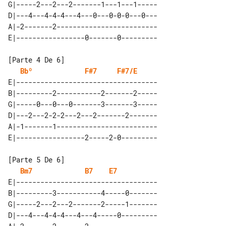
G|-----2---2---2-------1---1---1-----

D|---4---4-4-4---4---0---0-0-0---0---

A|-2-------2-------------------------

Bbº
F#7
F#7/E
E|-----------------------------------

B|---------2-----------2-------2-----

G|-----0---0---0-------3-------3-----

D|---2---2-2-2---2---2-------2-------

A|-1-------1-------------------------

Bm7
B7
E7
E|-----------------------------------

B|---------3-----------4-----0-------

G|-----2---2---2-------2-----1-------

D|---4---4-4-4---4---4-----0---------
