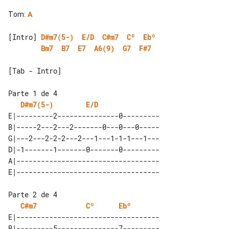
Tom
:
A
[Intro] 
D#m7(5-)
E/D
C#m7
Cº
Ebº
Bm7
B7
E7
A6(9)
G7
F#7
[Tab - Intro]

D#m7(5-)
E/D
E|---------2---------------0---------

B|-----2---2---2-------0---0---0-----

G|---2---2-2-2---2---1---1-1-1---1---

D|-1-------1-------0-------0---------

A|-----------------------------------

C#m7
Cº
Ebº
E|-----------------------------------

B|---------5---------------7---------
