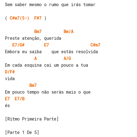
Sem saber mesmo o rumo que irás tomar

( 
C#m7(5-)
F#7
 )

Bm7
Bm/A
E7/G#
E7
C#m7
A
A/G
D/F#
Bm7
E7
E7/B
és

[Ritmo Primeira Parte]
