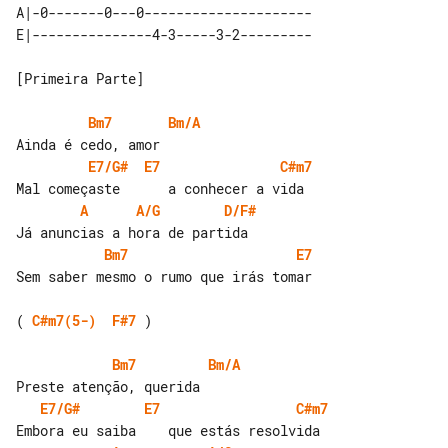
A|-0-------0---0---------------------

[Primeira Parte]

Bm7
Bm/A
E7/G#
E7
C#m7
A
A/G
D/F#
Bm7
E7
Sem saber mesmo o rumo que irás tomar

( 
C#m7(5-)
F#7
 )

Bm7
Bm/A
E7/G#
E7
C#m7