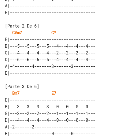
A|-----------------------------------

C#m7
Cº
E|-----------------------------------

B|---5---5---5---5---4---4---4---4---

G|---4---4---4---4---2---2---2---2---

D|---6---6---6---6---4---4---4---4---

A|-4-------4-------3-------3---------

Bm7
E7
E|-----------------------------------

B|---3---3---3---3---0---0---0---0---

G|---2---2---2---2---1---1---1---1---

D|---4---4---4---4---0---0---0---0---

A|-2-------2-------------------------
