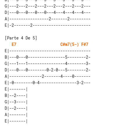
G|---2---2---2---2---2---2---2---2---

D|---0---0---0---0---4---4---4---4---

A|-----------------2-------2---------

E7
C#m7(5-)
F#7
E|-----------------------------------

B|---0---0----------------5--------2-

G|---1---1----------------4--------3-

D|---0---0--------0-2-0---5--------2-

A|--------------2-------4----0-------

E|-0--------0-4----------------3-2---

E|-------| 

B|--2----| 

G|--3----| 

D|--2----| 

A|-------| 
