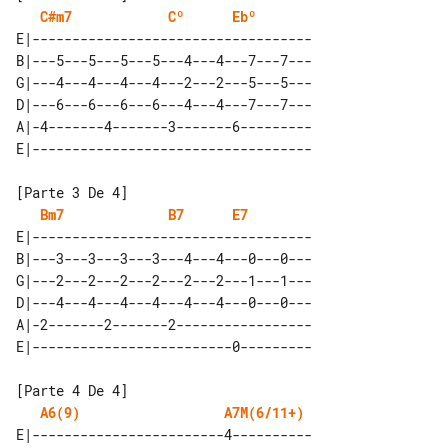
C#m7
Cº
Ebº
E|-----------------------------------

B|---5---5---5---5---4---4---7---7---

G|---4---4---4---4---2---2---5---5---

D|---6---6---6---6---4---4---7---7---

A|-4-------4-------3-------6---------

Bm7
B7
E7
E|-----------------------------------

B|---3---3---3---3---4---4---0---0---

G|---2---2---2---2---2---2---1---1---

D|---4---4---4---4---4---4---0---0---

A|-2-------2-------2-----------------

A6(9)
A7M(6/11+)
E|------------------------4----------
