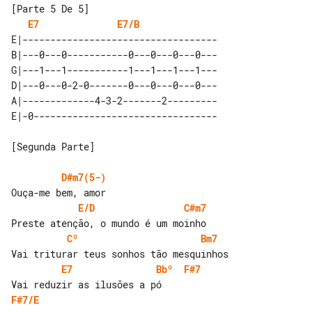
E7
E7/B
E|-----------------------------------

B|---0---0-----------0---0---0---0---

G|---1---1-----------1---1---1---1---

D|---0---0-2-0-------0---0---0---0---

A|-------------4-3-2-------2---------

[Segunda Parte]

D#m7(5-)
E/D
C#m7
Cº
Bm7
E7
Bbº
F#7
F#7/E