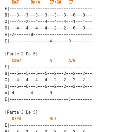
Bm7
Bm/A
E7/G#
E7
E|-----------------------------------

B|---3---3---3---3---3---3---0---0---

G|---2---2---4---4---4---4---1---1---

D|---4---4---4---4---2---2---0---0---

A|-2-------0-------------------------

C#m7
A
A/G
E|-----------------------------------

B|---5---5---5---5---2---2---2---2---

G|---4---4---4---4---2---2---2---2---

D|---6---6---6---6---2---2---2---2---

A|-4-------4-------0-----------------

D/F#
Bm7
E|-----------------------------------

B|---3---3---3---3---3---3---3---3---
