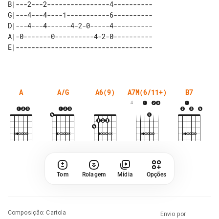
B|---2---2----------------4----------

G|---4---4----1-----------6----------

D|---4---4------4-2-0-----4----------

A|-0-------0----------4-2-0----------

A
A/G
A6(9)
A7M(6/11+)
B7
4
Tom
Rolagem
Mídia
Opções
Composição
:
Cartola
Envio por