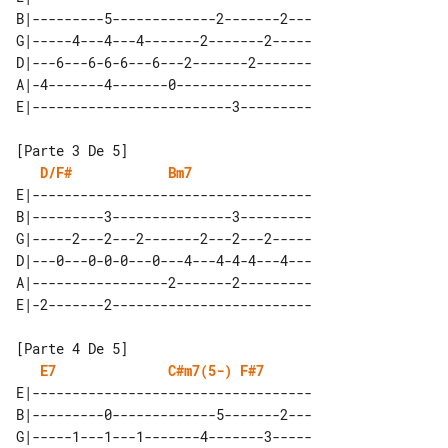
B|---------5-------------2-------2---

G|-----4---4---4-------2-------2-----

D|---6---6-6-6---6---2-------2-------

A|-4-------4-------0-----------------

D/F#
Bm7
E|-----------------------------------

B|---------3---------------3---------

G|-----2---2---2-------2---2---2-----

D|---0---0-0-0---0---4---4-4-4---4---

A|-----------------2-------2---------

E7
C#m7(5-)
F#7
E|-----------------------------------

B|---------0-------------5-------2---

G|-----1---1---1-------4-------3-----
