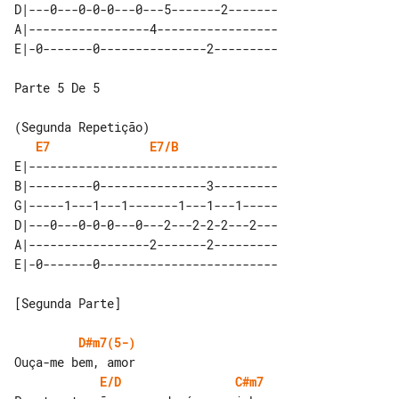
D|---0---0-0-0---0---5-------2-------

A|-----------------4-----------------

Parte 5 De 5

E7
E7/B
E|-----------------------------------

B|---------0---------------3---------

G|-----1---1---1-------1---1---1-----

D|---0---0-0-0---0---2---2-2-2---2---

A|-----------------2-------2---------

[Segunda Parte]

D#m7(5-)
E/D
C#m7