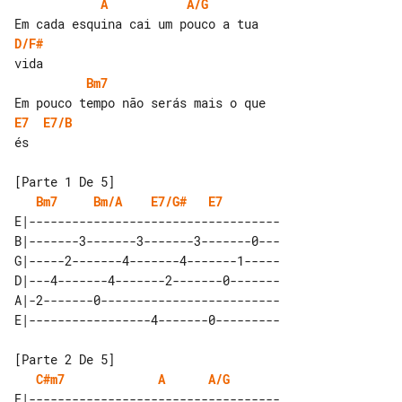
A
A/G
D/F#
Bm7
E7
E7/B
és

Bm7
Bm/A
E7/G#
E7
E|-----------------------------------

B|-------3-------3-------3-------0---

G|-----2-------4-------4-------1-----

D|---4-------4-------2-------0-------

A|-2-------0-------------------------

C#m7
A
A/G
E|-----------------------------------
