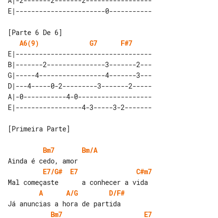
A|-2-------2-------2-----------------

A6(9)
G7
F#7
E|-----------------------------------

B|-------2---------------3-------2---

G|-----4-----------------4-------3---

D|---4-----0-2---------3-------2-----

A|-0-----------4-0-------------------

[Primeira Parte]

Bm7
Bm/A
E7/G#
E7
C#m7
A
A/G
D/F#
Bm7
E7