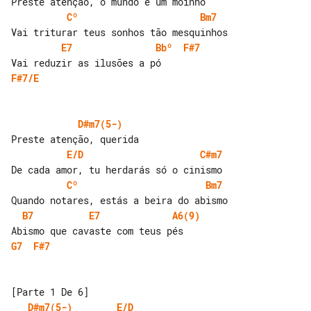
Cº
Bm7
E7
Bbº
F#7
F#7/E
D#m7(5-)
E/D
C#m7
Cº
Bm7
B7
E7
A6(9)
G7
F#7
D#m7(5-)
E/D