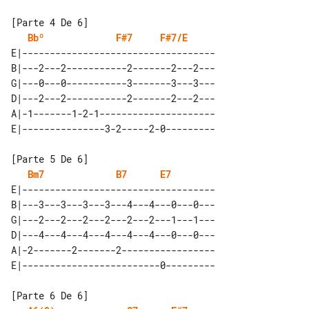
Bbº
F#7
F#7/E
E|-----------------------------------

B|---2---2-----------2-------2---2---

G|---0---0-----------3-------3---3---

D|---2---2-----------2-------2---2---

A|-1-------1-2-1---------------------

Bm7
B7
E7
E|-----------------------------------

B|---3---3---3---3---4---4---0---0---

G|---2---2---2---2---2---2---1---1---

D|---4---4---4---4---4---4---0---0---

A|-2-------2-------2-----------------
