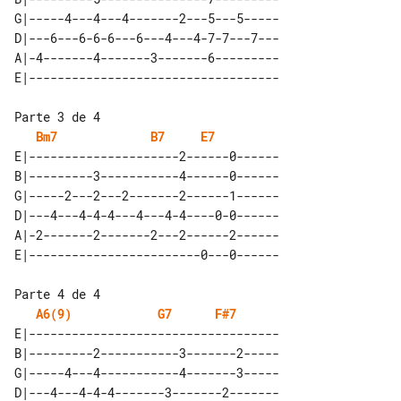
G|-----4---4---4-------2---5---5-----

D|---6---6-6-6---6---4---4-7-7---7---

A|-4-------4-------3-------6---------

Bm7
B7
E7
E|---------------------2------0------

B|---------3-----------4------0------

G|-----2---2---2-------2------1------

D|---4---4-4-4---4---4-4----0-0------

A|-2-------2-------2---2------2------

A6(9)
G7
F#7
E|-----------------------------------

B|---------2-----------3-------2-----

G|-----4---4-----------4-------3-----

D|---4---4-4-4-------3-------2-------
