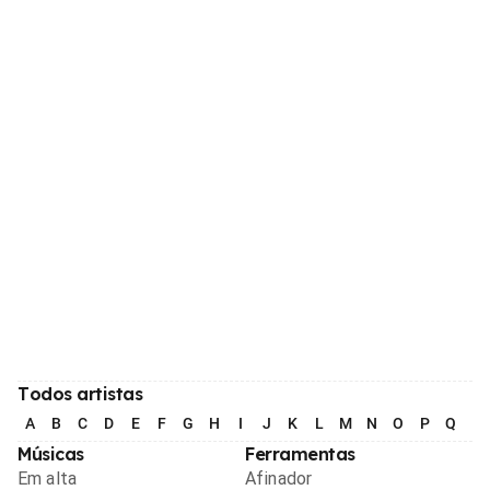
Todos artistas
A
B
C
D
E
F
G
H
I
J
K
L
M
N
O
P
Q
R
Músicas
Ferramentas
Em alta
Afinador