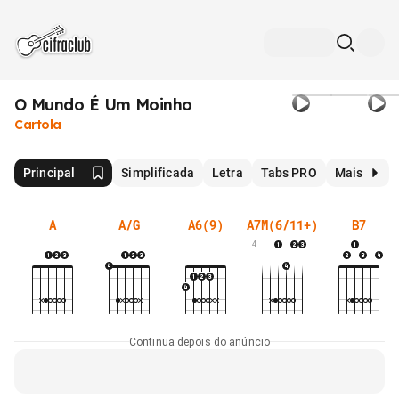
O Mundo É Um Moinho
Cartola
Principal
Simplificada
Letra
Tabs PRO
Mais
A
A/G
A6(9)
A7M(6/11+)
B7
4
Continua depois do anúncio