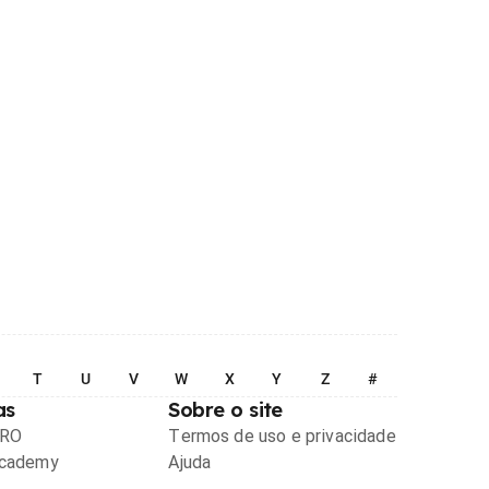
T
U
V
W
X
Y
Z
#
as
Sobre o site
PRO
Termos de uso e privacidade
Academy
Ajuda