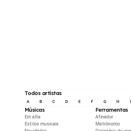
Todos artistas
A
B
C
D
E
F
G
H
Músicas
Ferramentas
Em alta
Afinador
Estilos musicais
Metrônomo
Novidades
Dicionário de ac