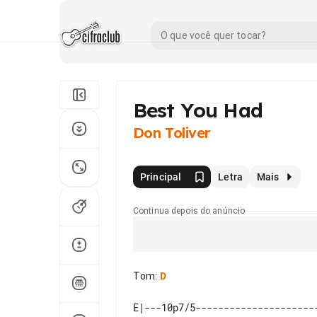
Best You Had
Don Toliver
Principal
Letra
Mais
Continua depois do anúncio
Tom
:
D
E|---10p7/5---------------------