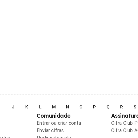
I
J
K
L
M
N
O
P
Q
R
S
Comunidade
Assinatur
Entrar ou criar conta
Cifra Club 
Enviar cifras
Cifra Club 
ordes
Pedir videoaula