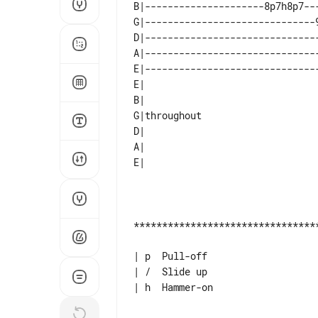
B|---------------------8p7h8p7--
G|------------------------------
D|------------------------------
A|------------------------------
E|------------------------------
E|           

B|           

G|throughout 

D|           

A|           

*********************************
| p  Pull-off

| /  Slide up

| h  Hammer-on
