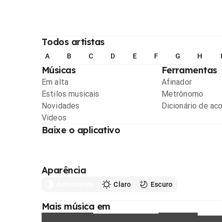
Todos artistas
A
B
C
D
E
F
G
H
Músicas
Ferramentas
Em alta
Afinador
Estilos musicais
Metrônomo
Novidades
Dicionário de ac
Videos
Baixe o aplicativo
Aparência
Automático
Claro
Escuro
Mais música em