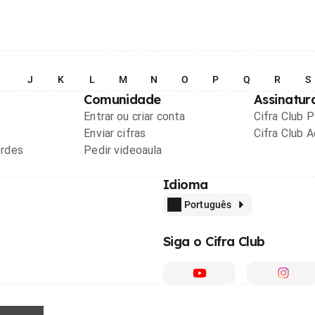
I
J
K
L
M
N
O
P
Q
R
S
Comunidade
Assinatur
Entrar ou criar conta
Cifra Club 
Enviar cifras
Cifra Club 
ordes
Pedir videoaula
Idioma
Português
Siga o Cifra Club