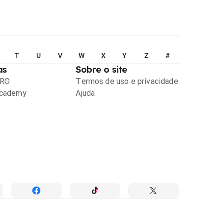
T
U
V
W
X
Y
Z
#
as
Sobre o site
PRO
Termos de uso e privacidade
Academy
Ajuda