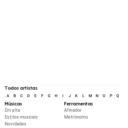
Todos artistas
A
B
C
D
E
F
G
H
I
J
K
L
M
N
O
P
Q
R
Músicas
Ferramentas
Em alta
Afinador
Estilos musicais
Metrônomo
Novidades