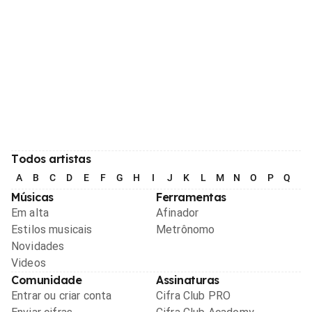
Todos artistas
A
B
C
D
E
F
G
H
I
J
K
L
M
N
O
P
Q
R
Músicas
Ferramentas
Em alta
Afinador
Estilos musicais
Metrônomo
Novidades
Videos
Comunidade
Assinaturas
Entrar ou criar conta
Cifra Club PRO