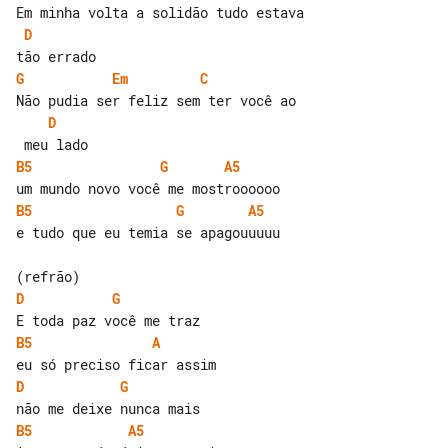
D
G
Em
C
D
B5
G
A5
B5
G
A5
e tudo que eu temia se apagouuuuu

D
G
B5
A
D
G
B5
A5