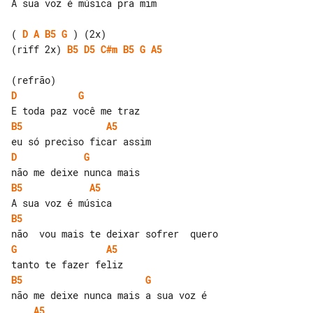
A sua voz é música pra mim

( 
D
A
B5
G
(riff 2x) 
B5
D5
C#m
B5
G
A5
D
G
B5
A5
D
G
B5
A5
B5
G
A5
B5
G
A5