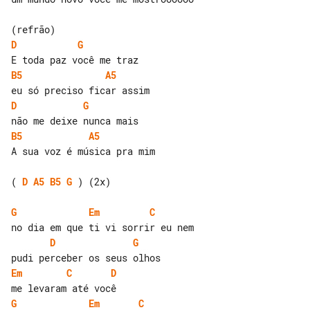
D
G
B5
A5
D
G
B5
A5
A sua voz é música pra mim

( 
D
A5
B5
G
 ) (2x)

G
Em
C
D
G
Em
C
D
G
Em
C