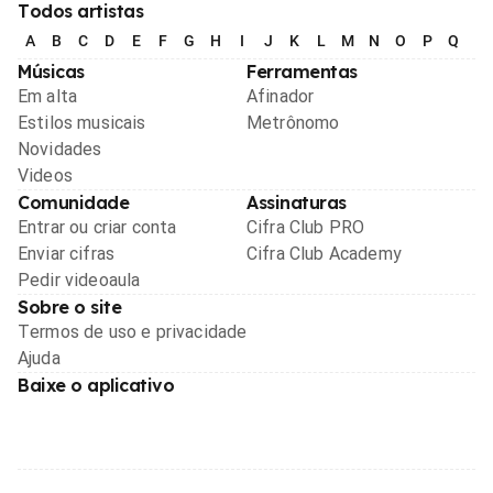
Todos artistas
A
B
C
D
E
F
G
H
I
J
K
L
M
N
O
P
Q
R
Músicas
Ferramentas
Em alta
Afinador
Estilos musicais
Metrônomo
Novidades
Videos
Comunidade
Assinaturas
Entrar ou criar conta
Cifra Club PRO
Enviar cifras
Cifra Club Academy
Pedir videoaula
Sobre o site
Termos de uso e privacidade
Ajuda
Baixe o aplicativo