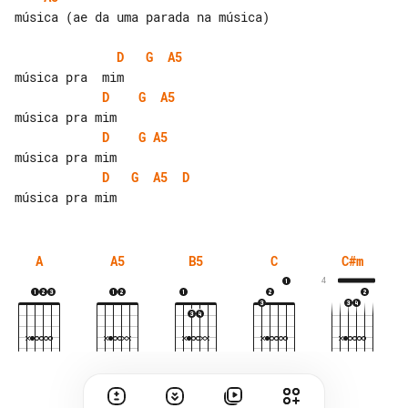
música (ae da uma parada na música)

D
G
A5
D
G
A5
D
G
A5
D
G
A5
D
A
A5
B5
C
C#m
4