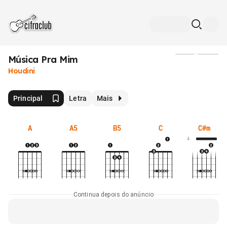
Música Pra Mim
Mídia
Houdini
Principal
Letra
Mais
A
A5
B5
C
C#m
4
Continua depois do anúncio