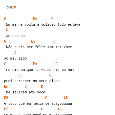
Tom
:
D
G
Em
C
D
G
Em
C
D
G
Em
C
D
G
Em
C
D
B5
G
A5
B5
G
A5
um mundo novo você me mostroooooo
