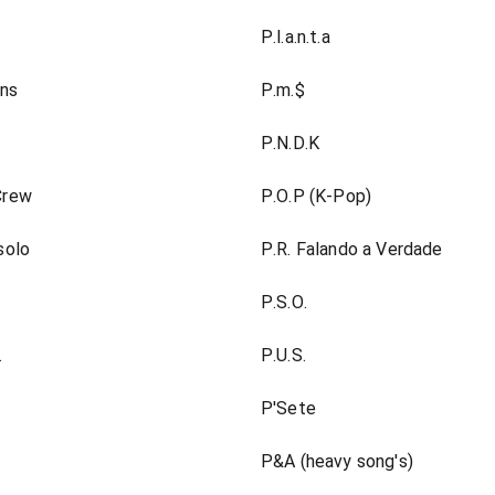
P.l.a.n.t.a
nns
P.m.$
P.N.D.K
Crew
P.O.P (K-Pop)
solo
P.R. Falando a Verdade
P.S.O.
.
P.U.S.
P'Sete
P&A (heavy song's)