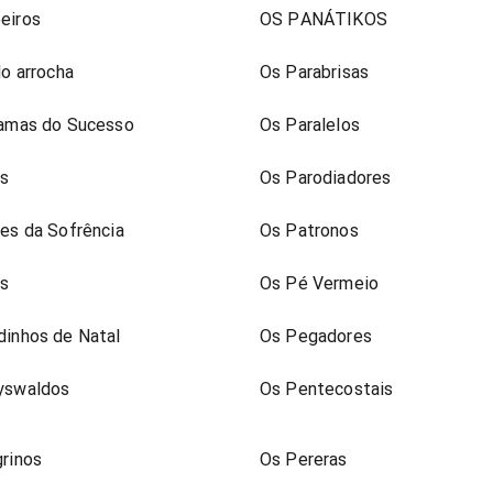
eiros
OS PANÁTIKOS
do arrocha
Os Parabrisas
lamas do Sucesso
Os Paralelos
as
Os Parodiadores
es da Sofrência
Os Patronos
os
Os Pé Vermeio
inhos de Natal
Os Pegadores
yswaldos
Os Pentecostais
rinos
Os Pereras