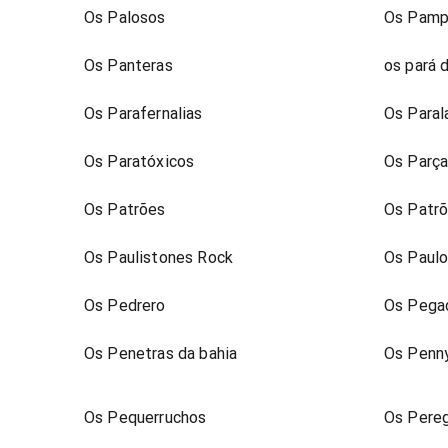
Os Palosos
Os Pamp
Os Panteras
os pará 
Os Parafernalias
Os Para
Os Paratóxicos
Os Parç
Os Patrões
Os Patrõ
Os Paulistones Rock
Os Paul
Os Pedrero
Os Pegad
Os Penetras da bahia
Os Penn
Os Pequerruchos
Os Pereg