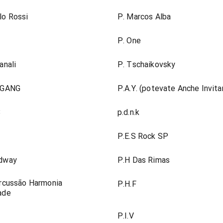
lo Rossi
P. Marcos Alba
P. One
anali
P. Tschaikovsky
. GANG
P.A.Y. (potevate Anche Invitar
8
p.d.n.k
P.E.S Rock SP
adway
P.H Das Rimas
ercussão Harmonia
P.H.F
ade
P.I.V