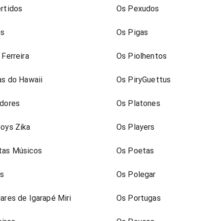
rtidos
Os Pexudos
as
Os Pigas
 Ferreira
Os Piolhentos
as do Hawaii
Os PiryGuettus
adores
Os Platones
oys Zika
Os Players
tas Músicos
Os Poetas
as
Os Polegar
ares de Igarapé Miri
Os Portugas