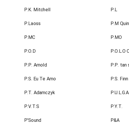
P.K. Mitchell
P.L
P.Laoss
P.M Qui
P.MC
P.MO
P.O.D
P.O.L.O 
P.P. Arnold
P.P. tan 
P.S. Eu Te Amo
P.S. Finn
P.T. Adamczyk
P.U.L.G.A
P.V.T.S
P.Y.T.
P’Sound
P&A