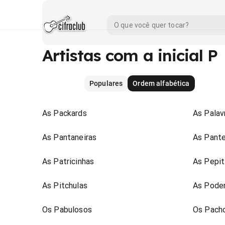
Artistas com a inicial P
Populares
Ordem alfabética
As Packards
As Palav
As Pantaneiras
As Pante
As Patricinhas
As Pepit
As Pitchulas
As Pode
Os Pabulosos
Os Pach