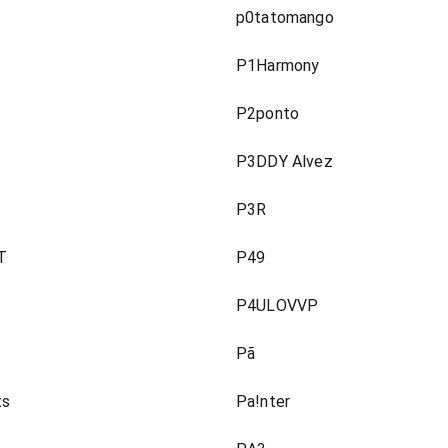
p0tatomango
P1Harmony
P2ponto
P3DDY Alvez
P3R
T
P49
P4ULOVVP
Pã
ts
Pa!nter