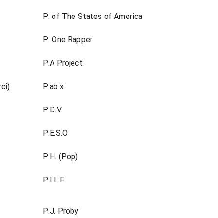
P. of The States of America
P. One Rapper
P.A Project
ci)
P.ab.x
P.D.V
P.E.S.O
P.H. (Pop)
P.I.L.F
P.J. Proby