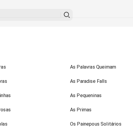
ras
As Palavras Queimam
ras
As Paradise Falls
inhas
As Pequeninas
rosas
As Primas
olas
Os Painepous Solitários