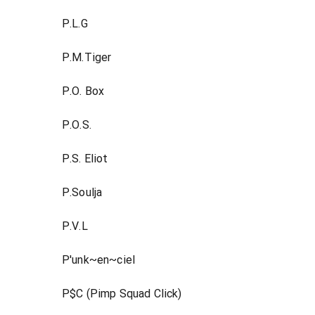
P.L.G
P.M.Tiger
P.O. Box
P.O.S.
P.S. Eliot
P.Soulja
P.V.L
P'unk~en~ciel
P$C (Pimp Squad Click)