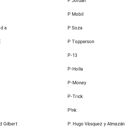
P Jordan
P Mobil
 d a
P Soza
E
P Topperson
P-13
P-Holla
P-Money
P-Trick
P!nk
d Gilbert
P. Hugo Vásquez y Almazán