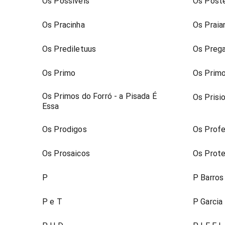
Os Possíveis
Os Poste
Os Pracinha
Os Praia
Os Prediletuus
Os Prega
Os Primo
Os Primo
Os Primos do Forró - a Pisada É
Os Prisi
Essa
Os Prodigos
Os Prof
Os Prosaicos
Os Prote
P
P Barros
P e T
P Garcia