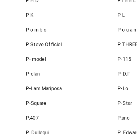
P H D
P I E E L
P K
P L
P o m b o
P o u a n
P Steve Officiel
P THRE
P- model
P-115
P-clan
P-D.F
P-Lam Mariposa
P-Lo
P-Square
P-Star
P:407
P:ano
P. Dullequi
P. Edwar