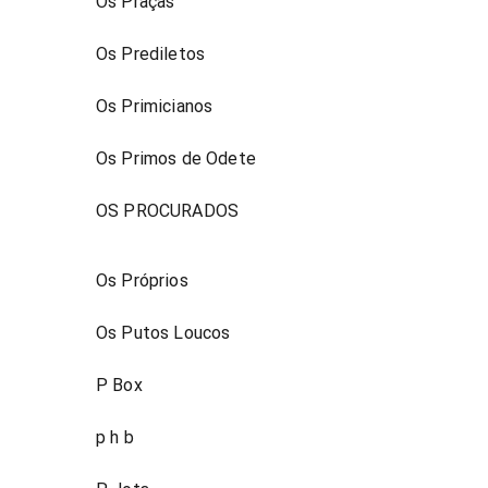
Os Praças
Os Prediletos
Os Primicianos
Os Primos de Odete
OS PROCURADOS
Os Próprios
Os Putos Loucos
P Box
p h b