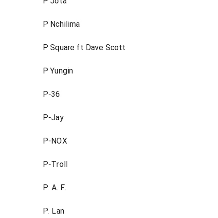
P Jota
P Nchilima
P Square ft Dave Scott
P Yungin
P-36
P-Jay
P-NOX
P-Troll
P. A. F.
P. Lan