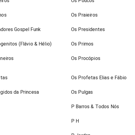
iros
Os Poucos
nos
Os Praieiros
dores Gospel Funk
Os Presidentes
genitos (Flávio & Hélio)
Os Primos
oneiros
Os Procópios
etas
Os Profetas Elias e Fábio
gidos da Princesa
Os Pulgas
P Barros & Todos Nós
P H