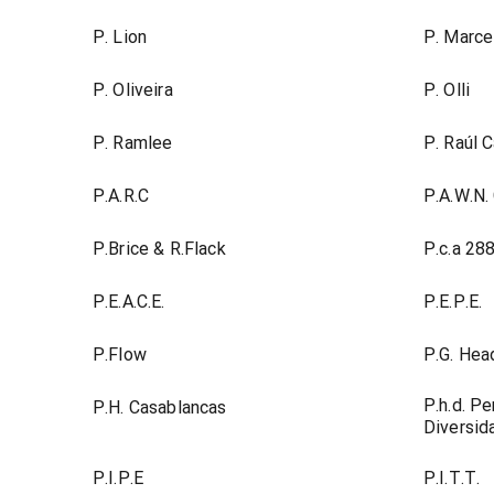
P. Lion
P. Marce
P. Oliveira
P. Olli
P. Ramlee
P. Raúl C
P.A.R.C
P.A.W.N
P.Brice & R.Flack
P.c.a 28
P.E.A.C.E.
P.E.P.E.
P.Flow
P.G. He
P.h.d. P
P.H. Casablancas
Diversid
P.I.P.E
P.I.T.T.