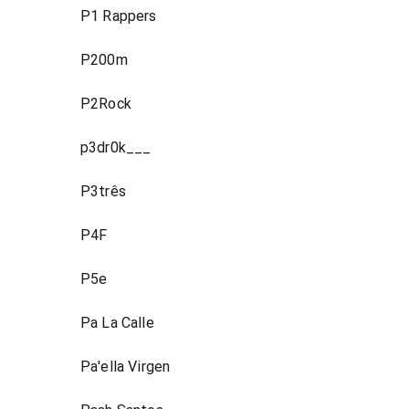
P1 Rappers
P200m
P2Rock
p3dr0k___
P3três
P4F
P5e
Pa La Calle
Pa'ella Virgen