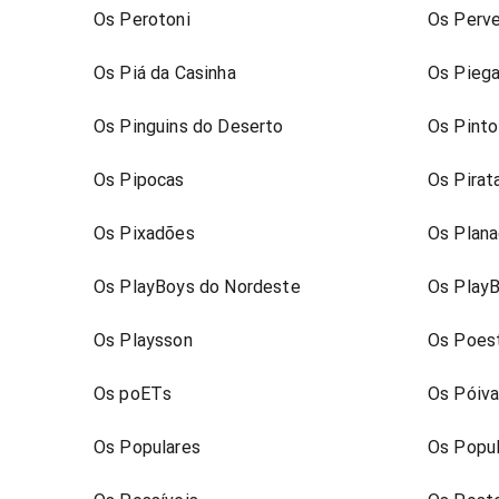
Os Perotoni
Os Perve
Os Piá da Casinha
Os Pieg
Os Pinguins do Deserto
Os Pinto
Os Pipocas
Os Pirat
Os Pixadões
Os Plan
Os PlayBoys do Nordeste
Os PlayB
Os Playsson
Os Poes
Os poETs
Os Póiv
Os Populares
Os Popul