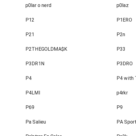
p0lar o nerd
p0laz
P12
P1ERO
P21
P2n
P2THEGOLDMA$K
P33
P3DR1N
P3DRO
P4
P4 with 
P4LMI
p4rkr
P69
P9
Pa Salieu
PA Spor