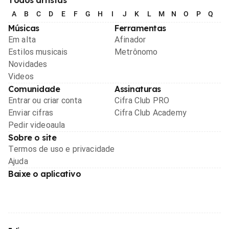
A
B
C
D
E
F
G
H
I
J
K
L
M
N
O
P
Q
R
Músicas
Ferramentas
Em alta
Afinador
Estilos musicais
Metrônomo
Novidades
Videos
Comunidade
Assinaturas
Entrar ou criar conta
Cifra Club PRO
Enviar cifras
Cifra Club Academy
Pedir videoaula
Sobre o site
Termos de uso e privacidade
Ajuda
Baixe o aplicativo