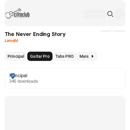
The Never Ending Story
Mídia
Limahl
Principal
Guitar Pro
Tabs PRO
Mais
Principal
340 downloads