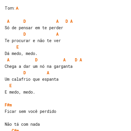
Tom
:
A
A
D
A
D
A
D
A
E
A
D
A
D
A
D
A
E
E medo, medo.

F#m
Ficar sem você perdido

C#m