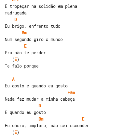
É tropeçar na solidão em plena 

D
Bm
E
   (
E
)

Te falo porque

A
F#m
D
Bm
E
   (
E
)
