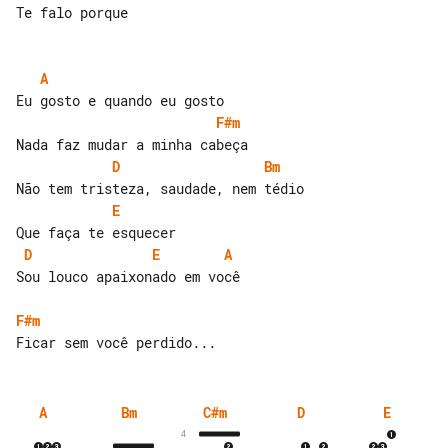
Te falo porque

A
F#m
D
Bm
E
D
E
A
Sou louco apaixonado em você

F#m
A
Bm
C#m
D
E
4