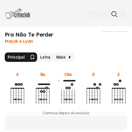
Pra Não Te Perder
Mídia
Mayck e Lyan
Principal
Letra
Mais
A
Bm
C#m
D
E
4
Continua depois do anúncio