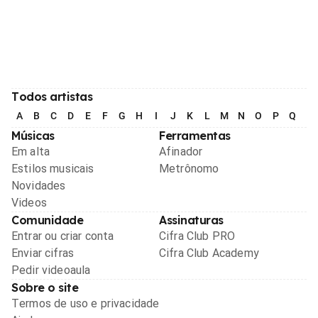
Todos artistas
A
B
C
D
E
F
G
H
I
J
K
L
M
N
O
P
Q
R
Músicas
Ferramentas
Em alta
Afinador
Estilos musicais
Metrônomo
Novidades
Videos
Comunidade
Assinaturas
Entrar ou criar conta
Cifra Club PRO
Enviar cifras
Cifra Club Academy
Pedir videoaula
Sobre o site
Termos de uso e privacidade