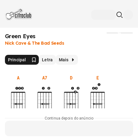
Green Eyes
Mídia
Nick Cave & The Bad Seeds
Principal
Letra
Mais
A
A7
D
E
Continua depois do anúncio