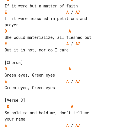
E
A
 / 
A7
If it were measured in petitions and 

D
A
E
A
 / 
A7
But it is not, nor do I care

D
A
E
A
 / 
A7
Green eyes, Green eyes

D
A
So hold me and hold me, don't tell me 

E
A
 / 
A7