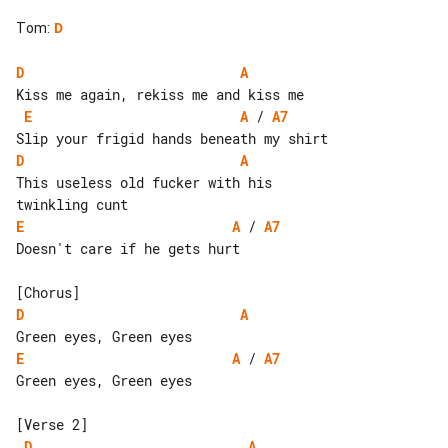
Tom
:
D
D
A
E
A
 / 
A7
D
A
This useless old fucker with his 

E
A
 / 
A7
Doesn't care if he gets hurt

D
A
E
A
 / 
A7
Green eyes, Green eyes

D
A