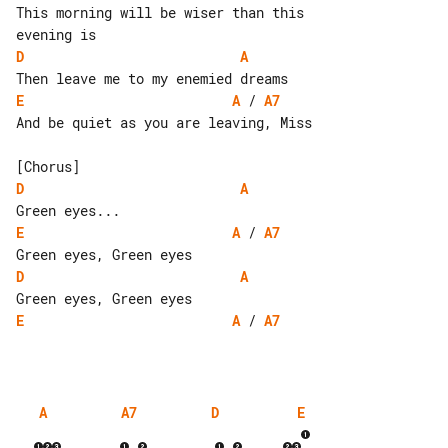
This morning will be wiser than this 

D
A
E
A
 / 
A7
And be quiet as you are leaving, Miss

D
A
E
A
 / 
A7
D
A
E
A
 / 
A7
A
A7
D
E