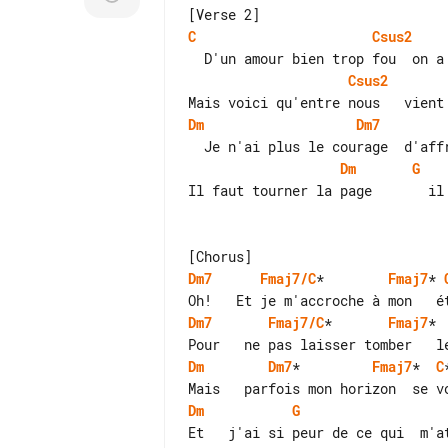
C
Csus2
Csus2
Dm
Dm7
Dm
G
Il faut tourner la page       il 
Dm7
Fmaj7/C
*        
Fmaj7
* 
Dm7
Fmaj7/C
*       
Fmaj7
* 
Dm
Dm7
*         
Fmaj7
*  
C
Dm
G
Et   j'ai si peur de ce qui  m'at