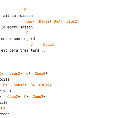
C
Dm7
*  
Dsus2
* 
Dm7
*  
Dsus2
*

G
C
Csus2
est déjà très tard...

C
*   
Csus2
*  
C
*  
Csus2
*

  
C
*   
Csus2
*  
C
*  
Csus2
*

*   
Csus2
*  
C
*  
Csus2
*

C
*

tend
