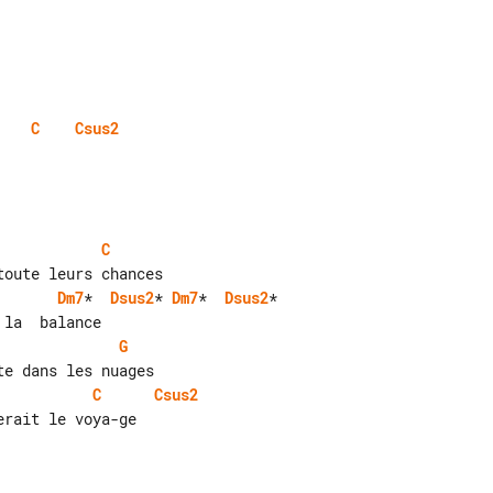
C
Csus2
C
Dm7
*  
Dsus2
* 
Dm7
*  
Dsus2
*

G
C
Csus2
rait le voya-ge
