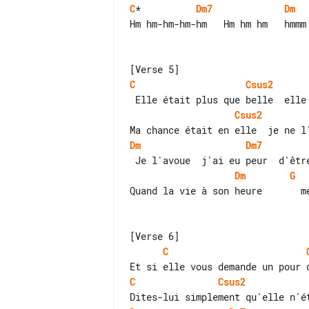
C
*          
Dm7
Dm
Hm hm-hm-hm-hm   Hm hm hm   hmmm

C
Csus2
Csus2
Dm
Dm7
Dm
G
Quand la vie à son heure       me
C
C
Csus2