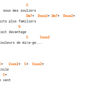
C
Dm7
*  
Dsus2
* 
Dm7
*  
Dsus2
*

G
C
Csus2
ouleurs de mira-ge...

C
*   
Csus2
*  
C
*  
Csus2
*

  
C
*

 vent
