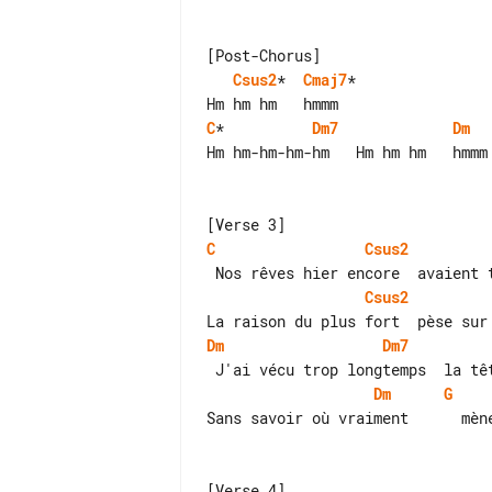
Csus2
*  
Cmaj7
*

C
*          
Dm7
Dm
Hm hm-hm-hm-hm   Hm hm hm   hmmm

C
Csus2
Csus2
Dm
Dm7
Dm
G
Sans savoir où vraiment      mène