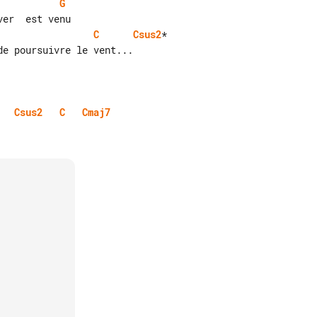
G
C
Csus2
*

e poursuivre le vent...

Csus2
C
Cmaj7