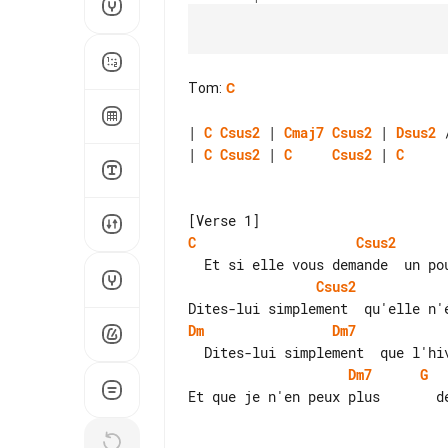
Tom
:
C
| 
C
Csus2
 | 
Cmaj7
Csus2
 | 
Dsus2
 
| 
C
Csus2
 | 
C
Csus2
 | 
C
C
Csus2
Csus2
Dm
Dm7
Dm7
G
Et que je n'en peux plus       de