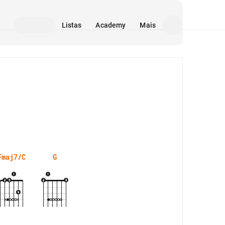
Listas
Academy
Mais
Mídia
Fmaj7/C
G