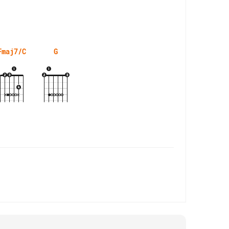
Fmaj7/C
G