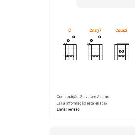
C
Cmaj7
Csus2
Composição
:
Salvatore Adamo
Essa informação está errada?
Enviar revisão