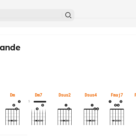
mande
Dm
Dm7
Dsus2
Dsus4
Fmaj7
5