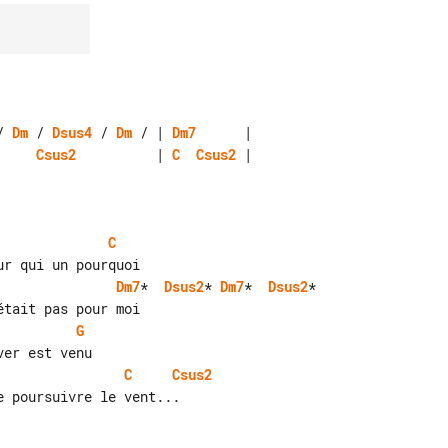
/ 
Dm
 / 
Dsus4
 / 
Dm
 / | 
Dm7
Csus2
          | 
C
Csus2
 |

C
Dm7
*  
Dsus2
* 
Dm7
*  
Dsus2
*

G
C
Csus2
 poursuivre le vent...
