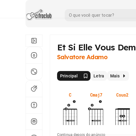
Et Si Elle Vous De
Salvatore Adamo
Principal
Letra
Mais
C
Cmaj7
Csus2
Continua depois do anúncio