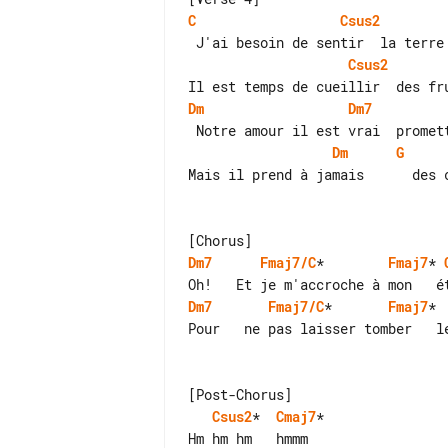
C
Csus2
Csus2
Dm
Dm7
Dm
G
Mais il prend à jamais      des c
Dm7
Fmaj7/C
*        
Fmaj7
* 
Dm7
Fmaj7/C
*       
Fmaj7
* 
Pour   ne pas laisser tomber   le
Csus2
*  
Cmaj7
*
