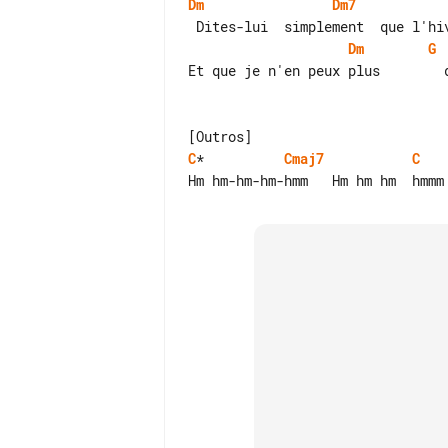
Dm
Dm7
Dm
G
Et que je n'en peux plus        d
C
*          
Cmaj7
C