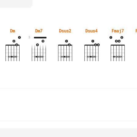
Dm
Dm7
Dsus2
Dsus4
Fmaj7
5