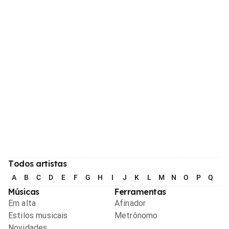
Todos artistas
A
B
C
D
E
F
G
H
I
J
K
L
M
N
O
P
Q
R
Músicas
Ferramentas
Em alta
Afinador
Estilos musicais
Metrônomo
Novidades