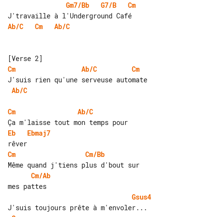
Gm7/Bb
G7/B
Cm
Ab/C
Cm
Ab/C
Cm
Ab/C
Cm
Ab/C
Cm
Ab/C
Eb
Ebmaj7
Cm
Cm/Bb
Cm/Ab
Gsus4