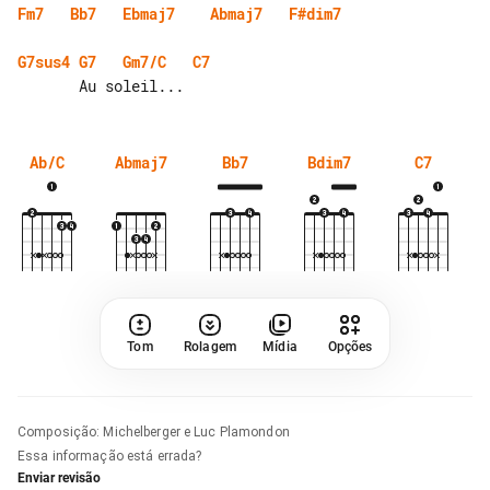
Fm7
Bb7
Ebmaj7
Abmaj7
F#dim7
G7sus4
G7
Gm7/C
C7
Ab/C
Abmaj7
Bb7
Bdim7
C7
Tom
Rolagem
Mídia
Opções
Composição
:
Michelberger e Luc Plamondon
Essa informação está errada?
Enviar revisão