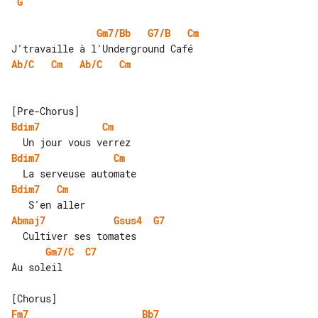
G
Gm7/Bb
G7/B
Cm
Ab/C
Cm
Ab/C
Cm
Bdim7
Cm
Bdim7
Cm
Bdim7
Cm
Abmaj7
Gsus4
G7
Gm7/C
C7
Au soleil

Fm7
Bb7