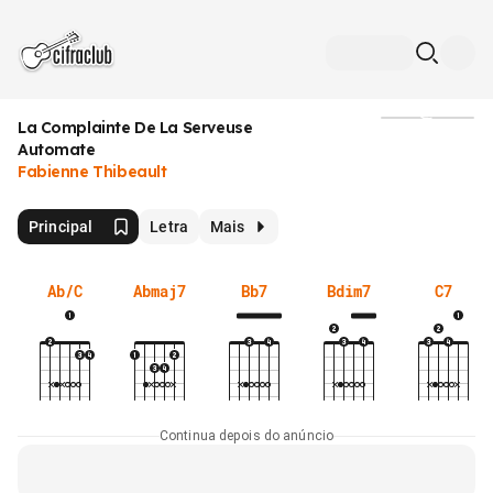
La Complainte De La Serveuse
Mídia
Automate
Fabienne Thibeault
Principal
Letra
Mais
Ab/C
Abmaj7
Bb7
Bdim7
C7
Continua depois do anúncio