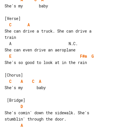
She's my       baby

C
A
She can drive a truck. She can drive a 

train

  A                         N.C.

E
F#m
G
She's so good to look at in the rain

C
A
C
A
She's my      baby

D
She's comin' down the sidewalk. She's 

A