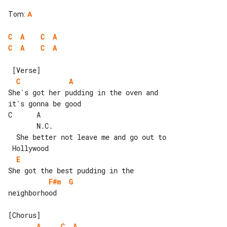
Tom
:
A
C
A
C
A
C
A
C
A
C
A
She's got her pudding in the oven and 

it's gonna be good

C      A                               

       N.C.

  She better not leave me and go out to

E
F#m
G
neighborhood

A
C
A