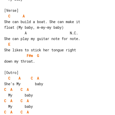
C
A
She can build a boat. She can make it 

float (My baby, m-my-my baby)

          A                     N.C.

E
F#m
G
down my throat.

C
A
C
A
C
A
C
A
C
A
C
A
C
A
C
A