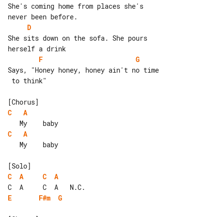
She's coming home from places she's 

D
She sits down on the sofa. She pours 

F
G
Says, "Honey honey, honey ain't no time

 to think"

C
A
C
A
   My    baby

C
A
C
A
E
F#m
G