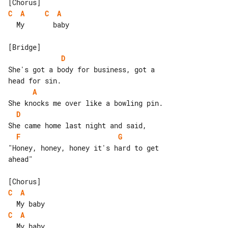
C
A
C
A
  My       baby

D
She's got a body for business, got a 

A
D
F
G
"Honey, honey, honey it's hard to get 

ahead"

C
A
C
A
  My baby
