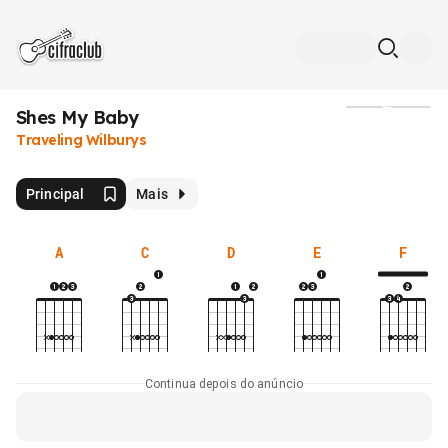
Shes My Baby
Mídia
Traveling Wilburys
Principal
Mais
A
C
D
E
F
Continua depois do anúncio