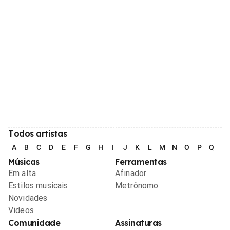
Todos artistas
A
B
C
D
E
F
G
H
I
J
K
L
M
N
O
P
Q
R
Músicas
Ferramentas
Em alta
Afinador
Estilos musicais
Metrônomo
Novidades
Videos
Comunidade
Assinaturas