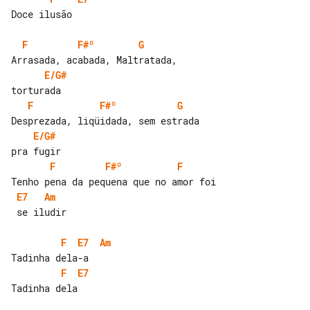
Doce ilusão

F
F#º
G
E/G#
F
F#º
G
E/G#
F
F#º
F
E7
Am
 se iludir

F
E7
Am
F
E7
Tadinha dela
