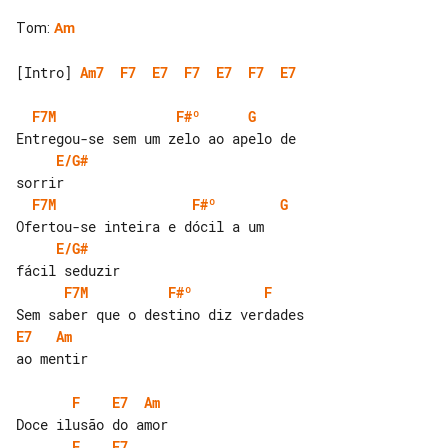
Tom
:
Am
[Intro] 
Am7
F7
E7
F7
E7
F7
E7
F7M
F#º
G
E/G#
F7M
F#º
G
E/G#
F7M
F#º
F
E7
Am
ao mentir

F
E7
Am
F
E7