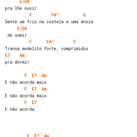
E/G#
F
F#º
G
E/G#
F
F#º
F
E7
Am
pra dormir

F
E7
Am
F
E7
Am
F
E7
E não acorda

F
E7
Am