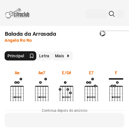
Balada da Arrasada
Angela Ro Ro
Principal
Letra
Mais
Am
Am7
E/G#
E7
F
Continua depois do anúncio