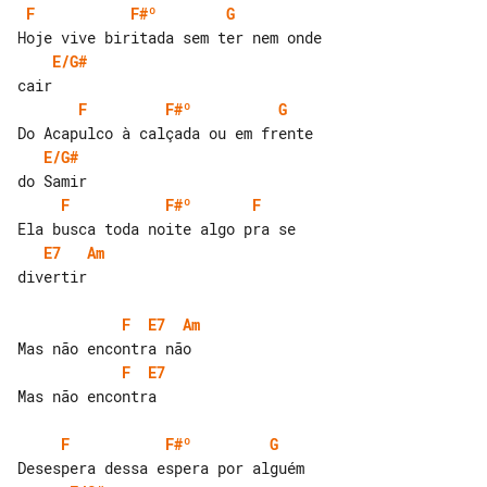
F
F#º
G
E/G#
F
F#º
G
E/G#
F
F#º
F
E7
Am
divertir

F
E7
Am
F
E7
Mas não encontra

F
F#º
G