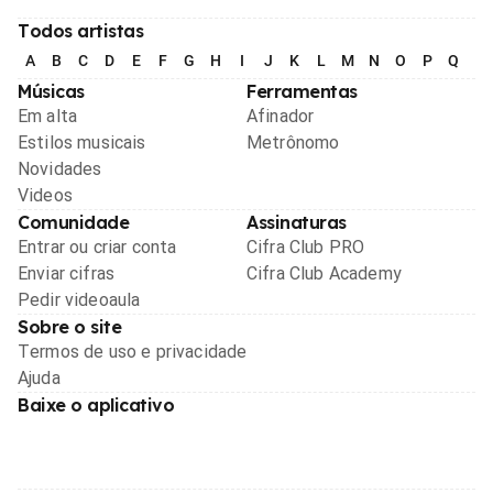
Todos artistas
A
B
C
D
E
F
G
H
I
J
K
L
M
N
O
P
Q
R
Músicas
Ferramentas
Em alta
Afinador
Estilos musicais
Metrônomo
Novidades
Videos
Comunidade
Assinaturas
Entrar ou criar conta
Cifra Club PRO
Enviar cifras
Cifra Club Academy
Pedir videoaula
Sobre o site
Termos de uso e privacidade
Ajuda
Baixe o aplicativo