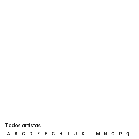
Todos artistas
A
B
C
D
E
F
G
H
I
J
K
L
M
N
O
P
Q
R