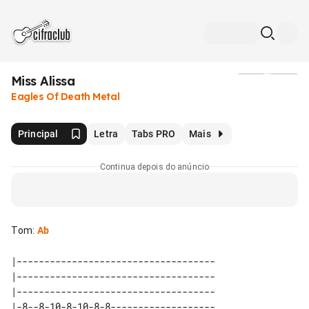
Miss Alissa
Mídia
Eagles Of Death Metal
Principal
Letra
Tabs PRO
Mais
Continua depois do anúncio
Tom
:
Ab
|------------------------------------

|------------------------------------

|------------------------------------

|-8--8-10-8-10-8-8-------------------
