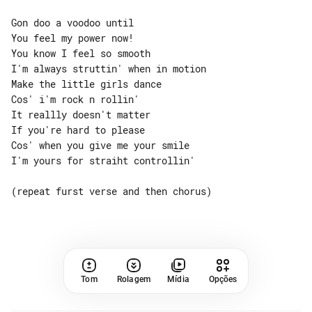
Gon doo a voodoo until

You feel my power now!

You know I feel so smooth

I'm always struttin' when in motion

Make the little girls dance

Cos' i'm rock n rollin'

It reallly doesn't matter

If you're hard to please

Cos' when you give me your smile

I'm yours for straiht controllin'

(repeat furst verse and then chorus)

Tom
Rolagem
Mídia
Opções