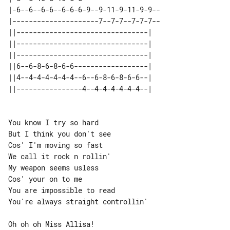
|-6--6--6-6--6-6-6-9--9-11-9-11-9-9--

|---------------------7--7-7--7-7-7--

||--------------------------------| 

||--------------------------------| 

||--------------------------------| 

||6--6-8-6-8-6-6------------------| 

||4--4-4-4-4-4-4--6--6-8-6-8-6-6--| 

You know I try so hard

But I think you don't see

Cos' I'm moving so fast

We call it rock n rollin'

My weapon seems usless

You are impossible to read

You're always straight controllin'

Oh oh oh Miss Allisa!
