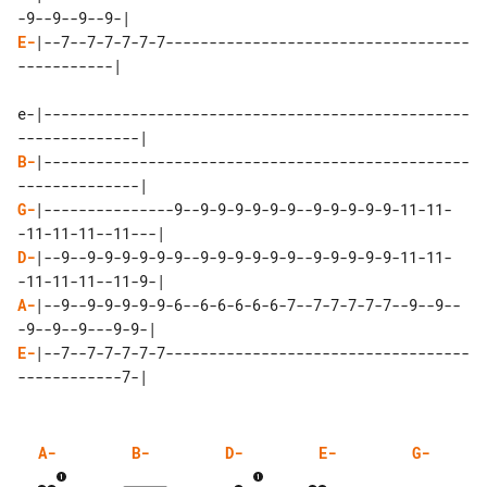
E-
|--7--7-7-7-7-7-----------------------------------
-----------|

e-|-------------------------------------------------
B-
|-------------------------------------------------
G-
|---------------9--9-9-9-9-9-9--9-9-9-9-9-11-11-
D-
|--9--9-9-9-9-9-9--9-9-9-9-9-9--9-9-9-9-9-11-11-
A-
|--9--9-9-9-9-9-6--6-6-6-6-6-7--7-7-7-7-7--9--9--
E-
|--7--7-7-7-7-7-----------------------------------
A-
B-
D-
E-
G-