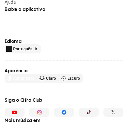
Ajuda
Baixe o aplicativo
Idioma
Português
Aparência
Automático
Claro
Escuro
Siga o Cifra Club
Mais música em