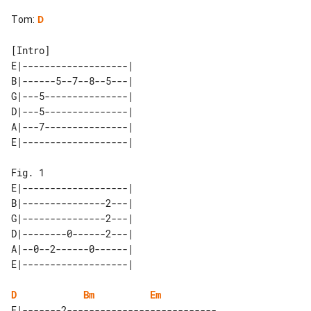
Tom
:
D
[Intro]

E|-------------------| 

B|------5--7--8--5---| 

G|---5---------------| 

D|---5---------------| 

A|---7---------------| 

Fig. 1

E|-------------------| 

B|---------------2---| 

G|---------------2---| 

D|--------0------2---| 

A|--0--2------0------| 

D
Bm
Em
E|-------2---------------------------
