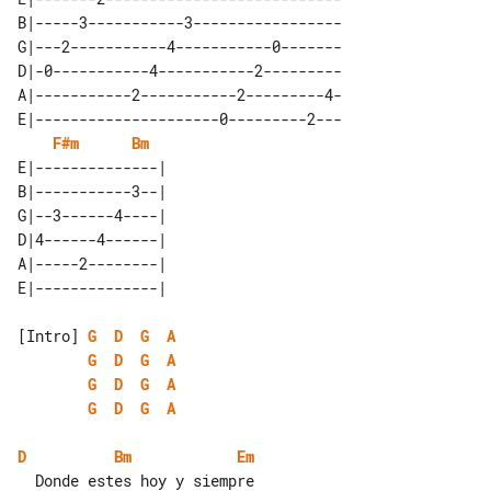
B|-----3-----------3-----------------

G|---2-----------4-----------0-------

D|-0-----------4-----------2---------

A|-----------2-----------2---------4-

E|---------------------0---------2---

F#m
Bm
E|--------------| 

B|-----------3--| 

G|--3------4----| 

D|4------4------| 

A|-----2--------| 

[Intro] 
G
D
G
A
G
D
G
A
G
D
G
A
G
D
G
A
D
Bm
Em