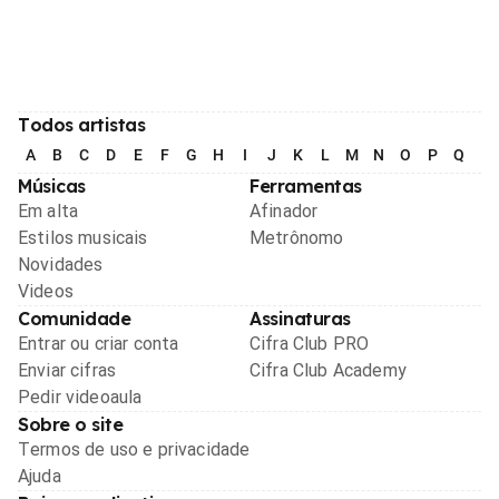
Todos artistas
A
B
C
D
E
F
G
H
I
J
K
L
M
N
O
P
Q
R
Músicas
Ferramentas
Em alta
Afinador
Estilos musicais
Metrônomo
Novidades
Videos
Comunidade
Assinaturas
Entrar ou criar conta
Cifra Club PRO
Enviar cifras
Cifra Club Academy
Pedir videoaula
Sobre o site
Termos de uso e privacidade
Ajuda