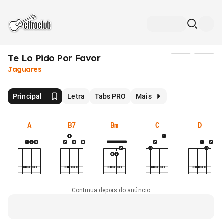
Te Lo Pido Por Favor
Mídia
Jaguares
Principal
Letra
Tabs PRO
Mais
A
B7
Bm
C
D
Continua depois do anúncio