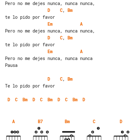
D
C
, 
Bm
Em
A
D
C
, 
Bm
Em
A
Pero no me dejes nunca, nunca nunca

Pausa

D
C
, 
Bm
Te lo pido por favor

D
C
Bm
D
C
Bm
D
C
Bm
D
A
B7
Bm
C
D