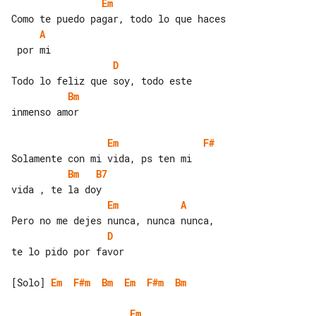
Em
A
D
Bm
inmenso amor

Em
F#
Bm
B7
Em
A
D
te lo pido por favor

[Solo] 
Em
F#m
Bm
Em
F#m
Bm
Em