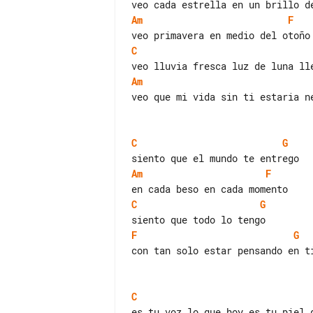
Am
F
C
Am
veo que mi vida sin ti estaria ne
C
G
Am
F
C
G
F
G
con tan solo estar pensando en ti
C