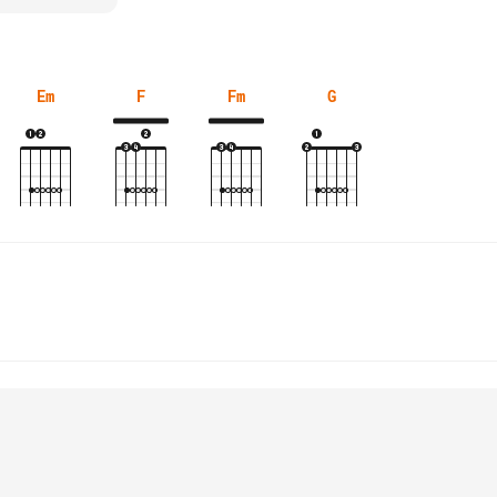
Em
F
Fm
G