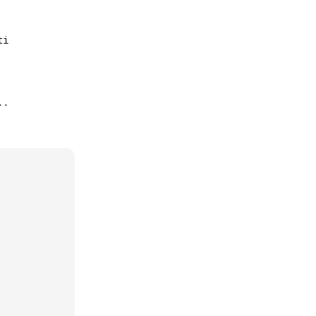
i

.
