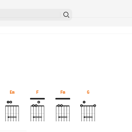
Em
F
Fm
G