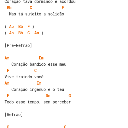
Bb
C
F
  Mas tá sujeito a solidão

( 
Ab
Bb
F
( 
Ab
Bb
C
Am
 )

[Pré-Refrão]

Am
Em
F
C
Am
Em
F
Dm
G
Todo esse tempo, sem perceber

[Refrão]

C
C