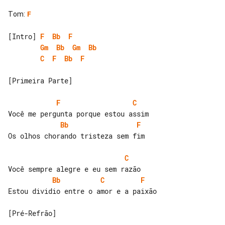
Tom
:
F
[Intro] 
F
Bb
F
Gm
Bb
Gm
Bb
C
F
Bb
F
[Primeira Parte]

F
C
Bb
F
Os olhos chorando tristeza sem fim

C
Bb
C
F
Estou dividio entre o amor e a paixão

[Pré-Refrão]
