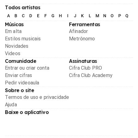
Todos artistas
A
B
C
D
E
F
G
H
I
J
K
L
M
N
O
P
Q
R
Músicas
Ferramentas
Em alta
Afinador
Estilos musicais
Metrônomo
Novidades
Videos
Comunidade
Assinaturas
Entrar ou criar conta
Cifra Club PRO
Enviar cifras
Cifra Club Academy
Pedir videoaula
Sobre o site
Termos de uso e privacidade
Ajuda
Baixe o aplicativo