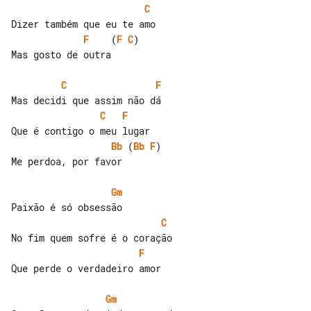
C
F
    (
F
C
)

Mas gosto de outra

C
F
C
F
Bb
 (
Bb
F
)

Me perdoa, por favor

Gm
C
F
Que perde o verdadeiro amor

Gm