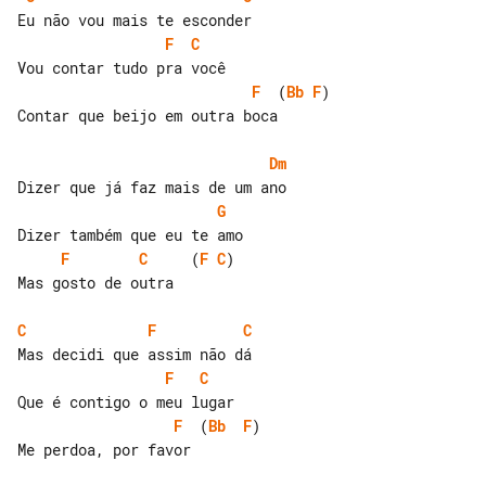
F
C
F
  (
Bb
F
)

Contar que beijo em outra boca

Dm
G
F
C
     (
F
C
)

Mas gosto de outra

C
F
C
F
C
F
  (
Bb
F
)

Me perdoa, por favor
