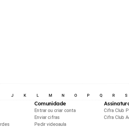
I
J
K
L
M
N
O
P
Q
R
S
Comunidade
Assinatur
Entrar ou criar conta
Cifra Club 
Enviar cifras
Cifra Club 
ordes
Pedir videoaula