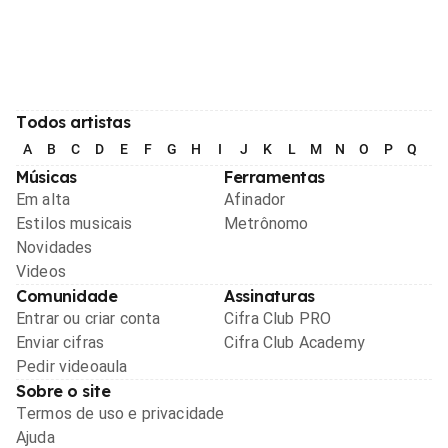
Todos artistas
A
B
C
D
E
F
G
H
I
J
K
L
M
N
O
P
Q
R
Músicas
Ferramentas
Em alta
Afinador
Estilos musicais
Metrônomo
Novidades
Videos
Comunidade
Assinaturas
Entrar ou criar conta
Cifra Club PRO
Enviar cifras
Cifra Club Academy
Pedir videoaula
Sobre o site
Termos de uso e privacidade
Ajuda