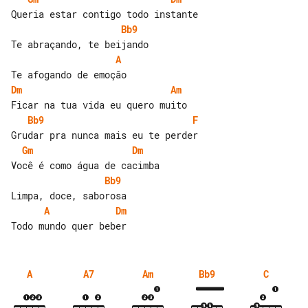
Bb9
A
Dm
Am
Bb9
F
Gm
Dm
Bb9
A
Dm
A
A7
Am
Bb9
C