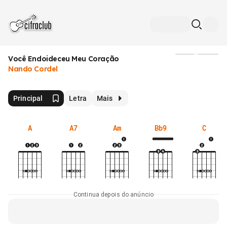
Você Endoideceu Meu Coração
Mídia
Nando Cordel
Principal
Letra
Mais
A
A7
Am
Bb9
C
Continua depois do anúncio