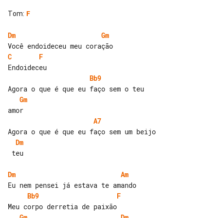
Tom
:
F
Dm
Gm
C
F
Bb9
Gm
A7
Dm
 teu

Dm
Am
Bb9
F
Gm
Dm