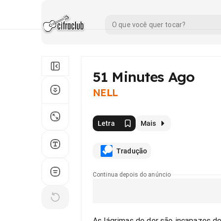
51 Minutes Ago
NELL
Letra
Mais
Tradução
Continua depois do anúncio
As lágrimas de dor são incapazes de