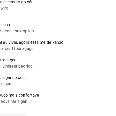
ra ascender ao céu
 wiro
 minha
e geosir su eoptgo
 eu vivia, agora está me deixando
nareur tteonagago
ste lugar
 uimireur beorigo
e lugar no céu
r sigan
ouco mais confortável
eoya har sigan