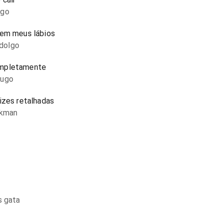
ago
 em meus lábios
dolgo
ompletamente
hugo
izes retalhadas
okman
s gata