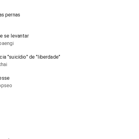
as pernas
e se levantar
baengi
a "suicídio" de "liberdade"
chai
cesse
eopseo