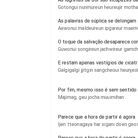
Gotongui nunmureun heureujir moth
As palavras de súplica se delongam
Aewonui maldeureun ipgareur maem
O toque da salvação desaparece c
Guwonui songireun jachwireur gamc
E restam apenas vestígios de cicatr
Galgigalgi jjitgin sangcheoui heunje
Por fim, mesmo isso é sem sentido
Majimag, geu jocha muuimihan
Parece que a hora de partir é agora
Ijen tteonagaya har sigani doen geo
Parece que a hora de partir é agora