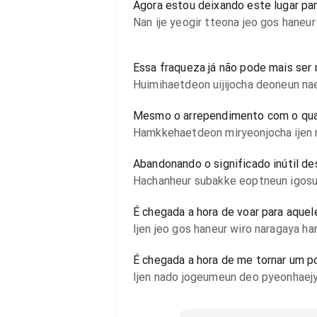
Agora estou deixando este lugar pa
Nan ije yeogir tteona jeo gos haneur
Essa fraqueza já não pode mais ser
Huimihaetdeon uijijocha deoneun na
Mesmo o arrependimento com o qual
Hamkkehaetdeon miryeonjocha ijen 
Abandonando o significado inútil de
Hachanheur subakke eoptneun igosui
É chegada a hora de voar para aquel
Ijen jeo gos haneur wiro naragaya ha
É chegada a hora de me tornar um p
Ijen nado jogeumeun deo pyeonhaejy