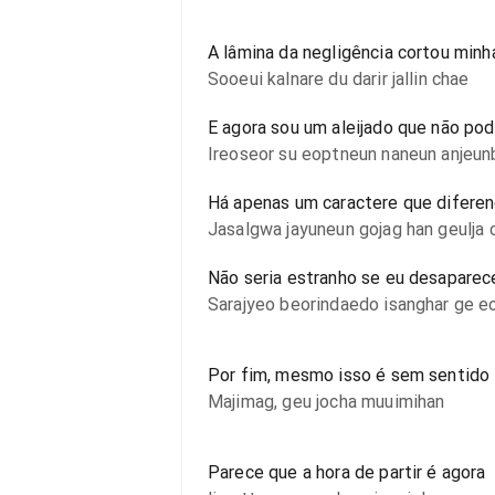
A lâmina da negligência cortou minh
Sooeui kalnare du darir jallin chae
E agora sou um aleijado que não pod
Ireoseor su eoptneun naneun anjeun
Há apenas um caractere que diferenci
Jasalgwa jayuneun gojag han geulja 
Não seria estranho se eu desapare
Sarajyeo beorindaedo isanghar ge 
Por fim, mesmo isso é sem sentido
Majimag, geu jocha muuimihan
Parece que a hora de partir é agora