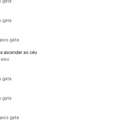
s gata
s gata
geos gata
ra ascender ao céu
 wiro
s gata
s gata
geos gata