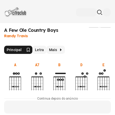
A Few Ole Country Boys
Mídia
Randy Travis
Principal
Letra
Mais
A
A7
B
D
E
Continua depois do anúncio