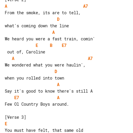
A
A7
D
A
E
B
E7
A
A7
D
A
E7
A
Few Ol Country Boys around.

E