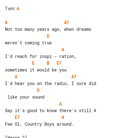
Tom
:
A
A
A7
D
A
E
B
E7
A
A7
D
A
E7
A
Few Ol, Country Boys around.
