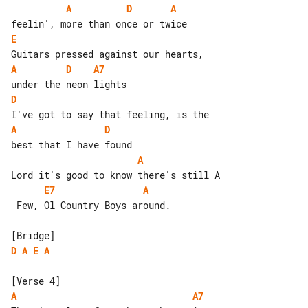
A
D
A
E
A
D
A7
D
A
D
A
E7
A
 Few, Ol Country Boys around.

D
A
E
A
A
A7