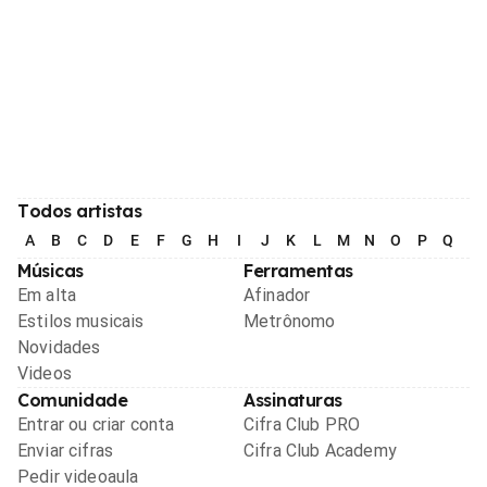
Todos artistas
A
B
C
D
E
F
G
H
I
J
K
L
M
N
O
P
Q
R
Músicas
Ferramentas
Em alta
Afinador
Estilos musicais
Metrônomo
Novidades
Videos
Comunidade
Assinaturas
Entrar ou criar conta
Cifra Club PRO
Enviar cifras
Cifra Club Academy
Pedir videoaula