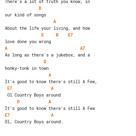
D
A
E
B
E7
A
A7
D
A
E7
A
D
A
E7
A