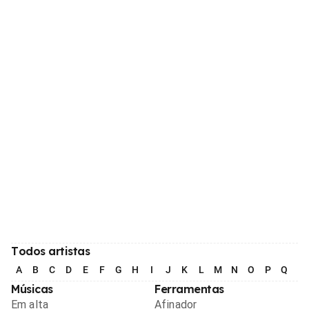
Todos artistas
A
B
C
D
E
F
G
H
I
J
K
L
M
N
O
P
Q
R
Músicas
Ferramentas
Em alta
Afinador